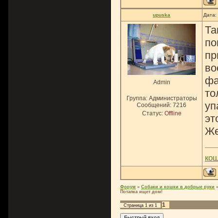
upuska
Дата:
Та
по
пр
во
фа
Admin
то
Группа: Администраторы
уп
Сообщений:
7216
Статус:
Offline
эт
Же
ко
Форум
»
Собаки и кошки в добрые руки
Потапка ищет дом!
1
Страница
1
из
1