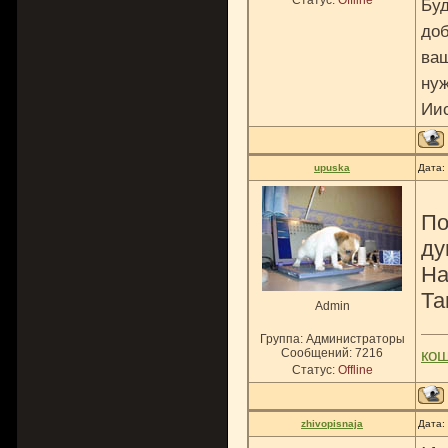
Статус:
Offline
Буд
доб
ваш
нуж
Ии
upuska
Дата:
По
ду
На
Та
Admin
Группа: Администраторы
Сообщений:
7216
ко
Статус:
Offline
zhivopisnaja
Дата: