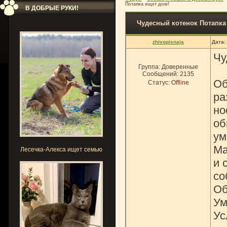
Потапка ищет дом!
В ДОБРЫЕ РУКИ!
Чудесный котенок Потапка
zhivopisnaja
Дата:
Чу
Группа: Доверенные
Сообщений:
2135
Об
Статус:
Offline
ра
но
об
ум
Ма
Лесечка-Алекса ищет семью
и 
со
Об
Ум
Ус