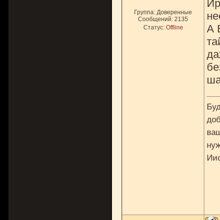
Ир
Группа: Доверенные
не
Сообщений:
2135
А 
Статус:
Offline
та
да
бе
ша
Буд
доб
ваш
нуж
Ии