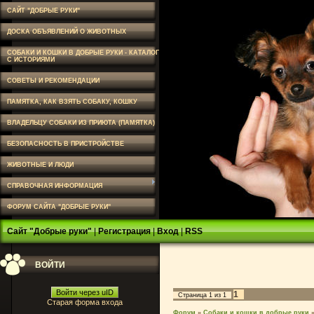
САЙТ "ДОБРЫЕ РУКИ"
ДОСКА ОБЪЯВЛЕНИЙ О ЖИВОТНЫХ
СОБАКИ И КОШКИ В ДОБРЫЕ РУКИ - КАТАЛОГ
С ИСТОРИЯМИ
СОВЕТЫ И РЕКОМЕНДАЦИИ
ПАМЯТКА, КАК ВЗЯТЬ СОБАКУ, КОШКУ
ВЛАДЕЛЬЦУ СОБАКИ ИЗ ПРИЮТА (ПАМЯТКА)
БЕЗОПАСНОСТЬ В ПРИСТРОЙСТВЕ
ЖИВОТНЫЕ И ЛЮДИ
СПРАВОЧНАЯ ИНФОРМАЦИЯ
ФОРУМ САЙТА "ДОБРЫЕ РУКИ"
Сайт "Добрые руки"
|
Регистрация
|
Вход
|
RSS
ВОЙТИ
Войти через uID
1
Страница
1
из
1
Старая форма входа
Форум
»
Собаки и кошки в добрые руки