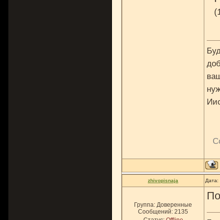
(
Буд
доб
ваш
нуж
Ии
С
zhivopisnaja
Дата:
По
Группа: Доверенные
Сообщений:
2135