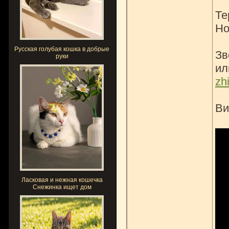
Те
Но
Русская голубая кошка в добрые
Зв
руки
ил
zh
Ви
Ласковая и нежная кошечка
Снежинка ищет дом