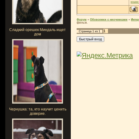
кошки
Форум
»
Обовсемки с ниочемками
»
Интер
фильм.
Сладкий орешек Миндаль ищет
1
Страница
1
из
1
дом
Чернушка: та, кто научит ценить
доверие.