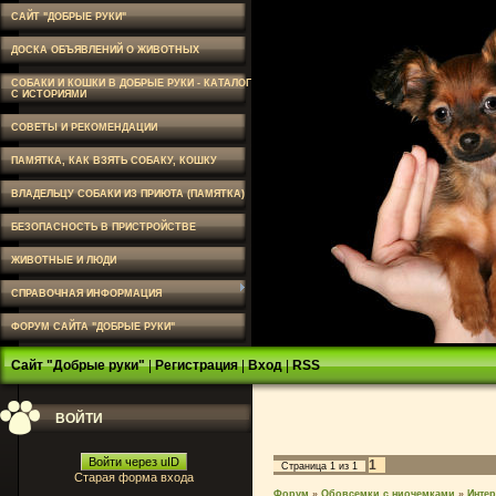
САЙТ "ДОБРЫЕ РУКИ"
ДОСКА ОБЪЯВЛЕНИЙ О ЖИВОТНЫХ
СОБАКИ И КОШКИ В ДОБРЫЕ РУКИ - КАТАЛОГ
С ИСТОРИЯМИ
СОВЕТЫ И РЕКОМЕНДАЦИИ
ПАМЯТКА, КАК ВЗЯТЬ СОБАКУ, КОШКУ
ВЛАДЕЛЬЦУ СОБАКИ ИЗ ПРИЮТА (ПАМЯТКА)
БЕЗОПАСНОСТЬ В ПРИСТРОЙСТВЕ
ЖИВОТНЫЕ И ЛЮДИ
СПРАВОЧНАЯ ИНФОРМАЦИЯ
ФОРУМ САЙТА "ДОБРЫЕ РУКИ"
Сайт "Добрые руки"
|
Регистрация
|
Вход
|
RSS
ВОЙТИ
Войти через uID
1
Страница
1
из
1
Старая форма входа
Форум
»
Обовсемки с ниочемками
»
Интер