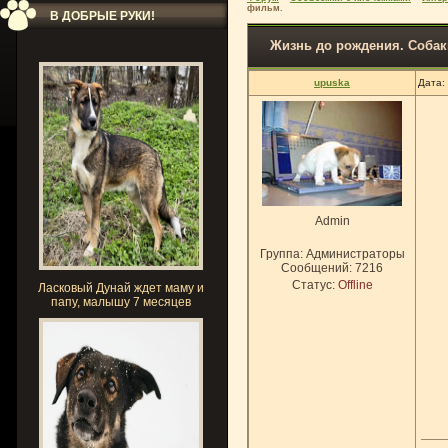
фильм.
В ДОБРЫЕ РУКИ!
Жизнь до рождения. Соба
upuska
Дата:
Admin
Группа: Администраторы
Сообщений:
7216
Статус:
Offline
Ласковый Дунай ждет маму и
папу, малышу 7 месяцев