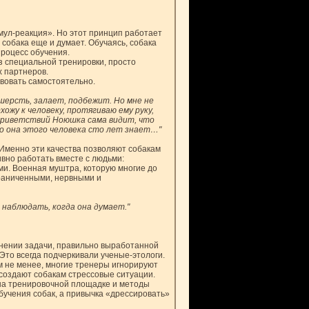
мул-реакция». Но этот принцип работает
 собака еще и думает. Обучаясь, собака
роцесс обучения.
з специальной тренировки, просто
х партнеров.
вовать самостоятельно.
шерсть, залает, подбежит. Но мне не
хожу к человеку, протягиваю ему руку,
 приветствий Ноюшка сама видит, что
то она этого человека сто лет знает…"
 Именно эти качества позволяют собакам
вно работать вместе с людьми:
ми. Военная муштра, которую многие до
граниченными, нервными и
й наблюдать, когда она думает."
нении задачи, правильно выработанной
то всегда подчеркивали ученые-этологи.
ем не менее, многие тренеры игнорируют
создают собакам стрессовые ситуации.
ю на тренировочной площадке и методы
бучения собак, а привычка «дрессировать»