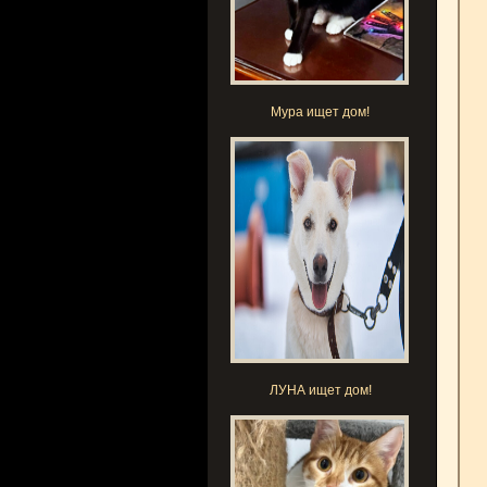
Мура ищет дом!
ЛУНА ищет дом!