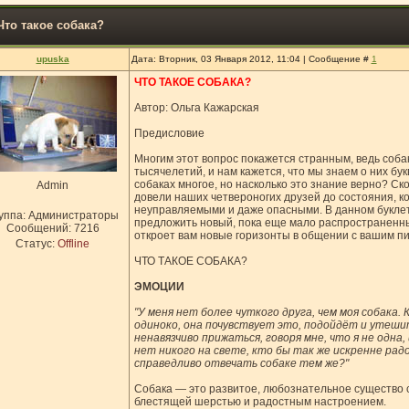
Что такое собака?
upuska
Дата: Вторник, 03 Января 2012, 11:04 | Сообщение #
1
ЧТО ТАКОЕ СОБАКА?
Автор: Ольга Кажарская
Предисловие
Многим этот вопрос покажется странным, ведь соб
тысячелетий, и нам кажется, что мы знаем о них бу
собаках многое, но насколько это знание верно? Ск
Admin
довели наших четвероногих друзей до состояния, к
неуправляемыми и даже опасными. В данном буклет
уппа: Администраторы
предложить новый, пока еще мало распространенный
Сообщений:
7216
откроет вам новые горизонты в общении c вашим п
Статус:
Offline
ЧТО ТАКОЕ СОБАКА?
ЭМОЦИИ
"У меня нет более чуткого друга, чем моя собака. 
одиноко, она почувствует это, подойдёт и утеши
ненавязчиво прижаться, говоря мне, что я не одна,
нет никого на свете, кто бы так же искренне радо
справедливо отвечать собаке тем же?"
Собака — это развитое, любознательное существо 
блестящей шерстью и радостным настроением.