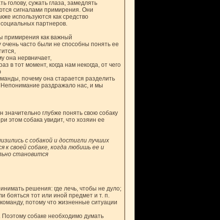
ть голову, сужать глаза, замедлять
аются сигналами примирения. Они
кже используются как средство
 социальных партнеров.
ы примирения как важный
 очень часто были не способны понять ее
тится,
у она нервничает,
аз в тот момент, когда нам некогда, от чего
ю
оманды, почему она старается разделить
. Непонимание раздражало нас, и мы
н значительно глубже понять свою собаку
ри этом собака увидит, что хозяин ее
лизились с собакой и достигли лучших
 к своей собаке, когда любишь ее и
льно становится
инимать решения: где лечь, чтобы не дуло;
ли бояться тот или иной предмет и т. п.
 команду, потому что жизненные ситуации
. Поэтому собаке необходимо думать