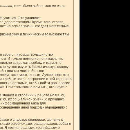
лняла, хотя было видно, что не из-за
е учиться. Это удлиняет
ее дорогостоящим. Кроме того, стресс,
ет на всю ее жизнь, создает негативные
физическим и психическим возможностям
я своего питомца. Большинство
лем. И только немногие понимают, что
авильно содержать собаку и грамотно
но лучше изучить биологическую основу
тобы она как можно больше
ским, так и ментальным. Лучше всего это
яин заботится о построении с ней хорошего
бности настолько, чтобы найти равновесие
и. При этом важно помнить, что наука о
 знания о строении и работе мозга, об
, об их социальной жизни, о причинах
я информационная база для
совершенно иной подход к обращению с
удавки и строгие ошейники, щипать и
скими ошейниками, ограничивать собак в
в. Я «остановился», «огляделся» и