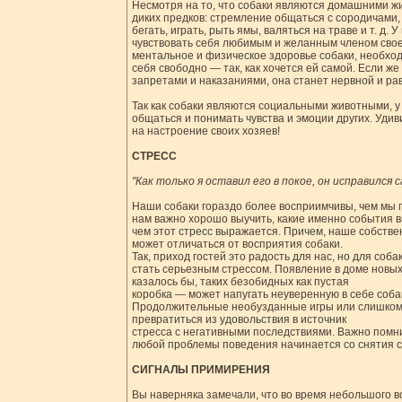
Несмотря на то, что собаки являются домашними жи
диких предков: стремление общаться с сородичами,
бегать, играть, рыть ямы, валяться на траве и т. д.
чувствовать себя любимым и желанным членом свое
ментальное и физическое здоровье собаки, необход
себя свободно — так, как хочется ей самой. Если 
запретами и наказаниями, она станет нервной и ра
Так как собаки являются социальными животными, у
общаться и понимать чувства и эмоции других. Удив
на настроение своих хозяев!
СТРЕСС
"Как только я оставил его в покое, он исправился с
Наши собаки гораздо более восприимчивы, чем мы 
нам важно хорошо выучить, какие именно события в
чем этот стресс выражается. Причем, наше собстве
может отличаться от восприятия собаки.
Так, приход гостей это радость для нас, но для соба
стать серьезным стрессом. Появление в доме новых
казалось бы, таких безобидных как пустая
коробка — может напугать неуверенную в себе собак
Продолжительные необузданные игры или слишком
превратиться из удовольствия в источник
стресса с негативными последствиями. Важно помн
любой проблемы поведения начинается со снятия с
СИГНАЛЫ ПРИМИРЕНИЯ
Вы наверняка замечали, что во время небольшого 