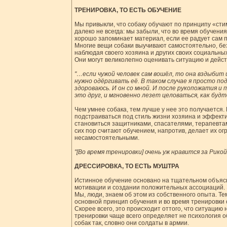
ТРЕНИРОВКА, ТО ЕСТЬ ОБУЧЕНИЕ
Мы привыкли, что собаку обучают по принципу «сти
далеко не всегда: мы забыли, что во время обучения
хорошо запоминает материал, если ее радует сам п
Многие вещи собаки выучивают самостоятельно, бе
наблюдая своего хозяина и других своих социальны
Они могут великолепно оценивать ситуацию и дейст
"…если чужой человек сам вошёл, то она вздыбит 
нужно одёргивать её. В таком случае я просто под
здороваюсь. И он со мной. И после рукопожатия и
это друг, и мгновенно лезет целоваться, как буд
Чем умнее собака, тем лучше у нее это получается.
подстраиваться под стиль жизни хозяина и эффекти
становиться защитниками, спасателями, терапевта
сих пор считают обучением, напротив, делает их о
несамостоятельными.
"[Во время тренировки] очень уж нравится за Рико
ДРЕССИРОВКА, ТО ЕСТЬ МУШТРА
Истинное обучение основано на тщательном объяс
мотивации и создании положительных ассоциаций. Э
Мы, люди, знаем об этом из собственного опыта. Т
основной принцип обучения и во время тренировки 
Скорее всего, это происходит оттого, что ситуаци
тренировки чаще всего определяет не психология о
собак так, словно они солдаты в армии.