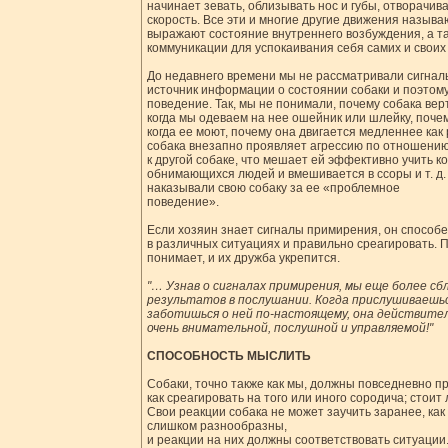
начинает зевать, облизывать нос и губы, отворачива
скорость. Все эти и многие другие движения назыв
выражают состояние внутреннего возбуждения, а та
коммуникации для успокаивания себя самих и своих
До недавнего времени мы не рассматривали сигнал
источник информации о состоянии собаки и поэтому
поведение. Так, мы не понимали, почему собака вер
когда мы одеваем на нее ошейник или шлейку, почем
когда ее моют, почему она двигается медленнее как р
собака внезапно проявляет агрессию по отношени
к другой собаке, что мешает ей эффективно учить к
обнимающихся людей и вмешивается в ссоры и т. д
наказывали свою собаку за ее «проблемное
поведение».
Если хозяин знает сигналы примирения, он способе
в различных ситуациях и правильно среагировать. П
понимает, и их дружба укрепится.
"… Узнав о сигналах примирения, мы еще более сб
результатов в послушании. Когда прислушиваешься
заботишься о ней по-настоящему, она действите
очень внимательной, послушной и управляемой!"
СПОСОБНОСТЬ МЫСЛИТЬ
Собаки, точно также как мы, должны повседневно пр
как среагировать на того или иного сородича; стоит 
Свои реакции собака не может заучить заранее, как
слишком разнообразны,
и реакции на них должны соответствовать ситуации