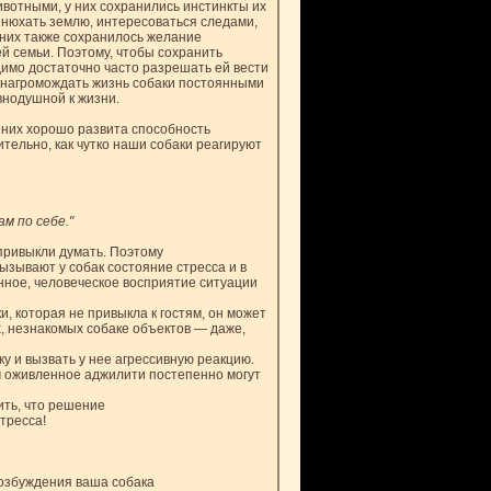
вотными, у них сохранились инстинкты их
 нюхать землю, интересоваться следами,
 У них также сохранилось желание
й семьи. Поэтому, чтобы сохранить
имо достаточно часто разрешать ей вести
же нагромождать жизнь собаки постоянными
внодушной к жизни.
 них хорошо развита способность
ительно, как чутко наши собаки реагируют
ам по себе."
привыкли думать. Поэтому
ызывают у собак состояние стресса и в
нное, человеческое восприятие ситуации
ки, которая не привыкла к гостям, он может
, незнакомых собаке объектов — даже,
у и вызвать у нее агрессивную реакцию.
 оживленное аджилити постепенно могут
ить, что решение
тресса!
возбуждения ваша собака