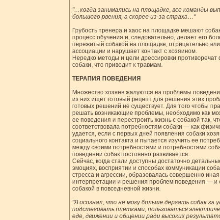
"…когда занимались на площадке, все команды выпо
большого рвения, а скорее из-за страха…“
Грубость тренера и хаос на площадке мешают собак
процесс обучения и, следовательно, делает его бол
пережитый собакой на площадке, отрицательно влия
ассоциации и нарушает контакт с хозяином.
Нередко методы и цели дрессировки противоречат 
собаки, что приводит к травмам.
ТЕРАПИЯ ПОВЕДЕНИЯ
Множество хозяев жалуются на проблемы поведени
из них ищет готовый рецепт для решения этих проб
готовых решений не существует. Для того чтобы пр
решать возникающие проблемы, необходимо как мож
ее поведения и перестроить жизнь с собакой так, ч
соответствовала потребностям собаки — как физиче
удается, если с первых дней появления собаки хоз
социального контакта и пытается изучить ее потре
между своими потребностями и потребностями собак
поведении собак постоянно развивается.
Сейчас, когда стали доступны достаточно детальные
эмоциях, восприятии и способах коммуникации собак
стресса и агрессии, образовалась совершенно ина
интерпретации и решения проблем поведения — и 
собакой в повседневной жизни.
"Я осознал, что не могу больше дергать собак за 
подстегивать плетками, пользоваться электриче
еде, движении и общении ради высоких результато