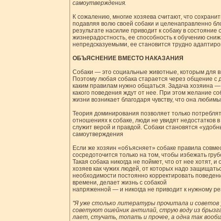
самоутверждения.
К сожалению, многие хозяева считают, что сохранит
подавляя волю своей собаки и целенаправленно бло
результате насилие приводит к собаку в состояние 
жизнерадостность, ее способность к обучению сниж
непредсказуемыми, ее становится трудно адаптиро
ОБЪЯСНЕНИЕ ВМЕСТО НАКАЗАНИЯ
Собаки — это социальные животные, которым для 
Поэтому любая собака старается через общение с д
каким правилам нужно общаться. Задача хозяина —
какого поведения ждут от нее. При этом желание с
жизни возникает благодаря чувству, что она любим
Теория доминирования позволяет только потреблят
отношениях к собаке, люди не увидят недостатков 
служит верой и правдой. Собаки становятся «удобн
самоутверждения
Если же хозяин «объясняет» собаке правила совме
сосредоточится только на том, чтобы избежать груб
Такая собака никогда не поймет, что от нее хотят, и
хозяев как чужих людей, от которых надо защищатьс
необходимости постоянно корректировать поведение
времени, делает жизнь с собакой
напряженной — и никогда не приводит к нужному ре
"Я уже столько литературы прочитала и советов у
советуют ошейник антилай, струю воду из брызгал
лает, стучать, топать и прочее, а одна так вообщ