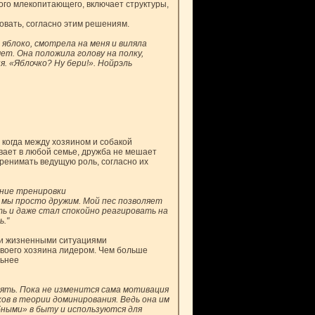
гого млекопитающего, включает структуры,
овать, согласно этим решениям.
 яблоко, смотрела на меня и виляла
чет. Она положила голову на полку,
. «Яблочко? Ну бери!». Нойрэль
 когда между хозяином и собакой
вает в любой семье, дружба не мешает
ренимать ведущую роль, согласно их
жние тренировки
с мы просто дружим. Мой пес позволяет
ть и даже стал спокойно реагировать на
."
ими жизненными ситуациями
 своего хозяина лидером. Чем больше
льнее
ять. Пока не изменится сама мотивация
ов в теории доминирования. Ведь она им
бными» в быту и используются для