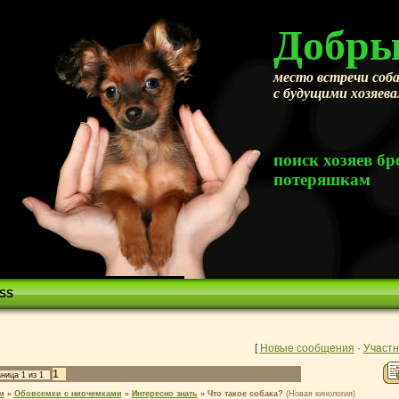
Добры
место встречи соба
с будущими хозяев
поиск хозяев 
потеряшкам
SS
[
Новые сообщения
·
Участн
1
аница
1
из
1
м
»
Обовсемки с ниочемками
»
Интересно знать
»
Что такое собака?
(Новая кинология)