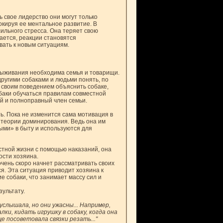
ь свое лидерство они могут только
кируя ее ментальное развитие. В
сильного стресса. Она теряет свою
ается, реакции становятся
вать к новым ситуациям.
выживания необходима семья и товарищи.
ругими собаками и людьми понять, по
 своим поведением объяснить собаке,
обаки обучаться правилам совместной
ый и полноправный член семьи.
ь. Пока не изменится сама мотивация в
в теории доминирования. Ведь она им
ыми» в быту и используются для
стной жизни с помощью наказаний, она
ости хозяина.
 очень скоро начнет рассматривать своих
я. Эта ситуация приводит хозяина к
 собаки, что занимает массу сил и
зультату.
слышала, но они ужасны... Например,
ки, кидать игрушку в собаку, когда она
е посоветовала связки резать..."