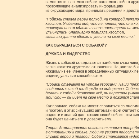
самостоятельно: мозг собаки, как и мозг любого дру
позволяющие анализировать информацию
из окружающего мира, принимать решения и действ
"Нойрэль стояла перед полкой, на которой лежало
хвостом. Я сделала вид, что не поняла, что она хо
толкнула носом яблоко и снова посмотрела на меня
улыбнулась, благодарно повиляла хвостом,
взяла аккуратно яблоко и унесла на своё место."
КАК ОБРАЩАТЬСЯ С СОБАКОЙ?
ДРУЖБА И ЛИДЕРСТВО
Жизнь с собакой складывается наиболее счастливо,
завязываются дружеские отношения. Но, как это бы
каждому из ее членов в определенных ситуациях пе
индивидуальным способностям.
"Собаки отвечают на угрозы угрозами. Наши пре
сводились к какой-то борьбе за лидерство. Сейча
делать с собой абсолютно всё, он перестал рыча
мой уход — он идёт на своё место и ложится спать
Как правило, собака не может справиться со мног
и поэтому в этих ситуациях автоматически считает
радости и знаний даст хозяин своей собаке, тем си
она будет ценить его и доверять ему.
Теория доминирования позволяет только потребл
в отношениях к собаке, люди не увидят недостатк
служит верой и правдой. Собаки становятся «удо