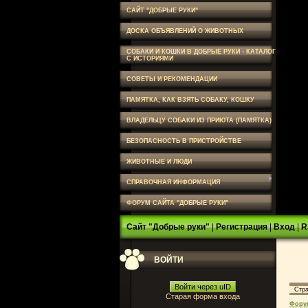
САЙТ "ДОБРЫЕ РУКИ"
ДОСКА ОБЪЯВЛЕНИЙ О ЖИВОТНЫХ
СОБАКИ И КОШКИ В ДОБРЫЕ РУКИ - КАТАЛОГ
С ИСТОРИЯМИ
СОВЕТЫ И РЕКОМЕНДАЦИИ
ПАМЯТКА, КАК ВЗЯТЬ СОБАКУ, КОШКУ
ВЛАДЕЛЬЦУ СОБАКИ ИЗ ПРИЮТА (ПАМЯТКА)
БЕЗОПАСНОСТЬ В ПРИСТРОЙСТВЕ
ЖИВОТНЫЕ И ЛЮДИ
СПРАВОЧНАЯ ИНФОРМАЦИЯ
ФОРУМ САЙТА "ДОБРЫЕ РУКИ"
Сайт "Добрые руки"
|
Регистрация
|
Вход
|
R
ВОЙТИ
Войти через uID
Стр
Старая форма входа
Фору