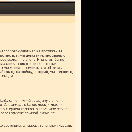
аки сопровождают нас на протяжении
квально все. Мы действительно знаем о
орее всего… не очень. Иначе мы бы не
огда они становятся непонятными,
е мы хотим напомнить вам об этом и
 взгляд на собаку, который, мы надеемся,
итомцем.
Когда мне плохо, больно, грустно или
т. Она может обнять меня, а может
 и всё будет хорошо. А когда мне весело,
вался вместе со мной. Разве не
со светящимися выразительными глазами,