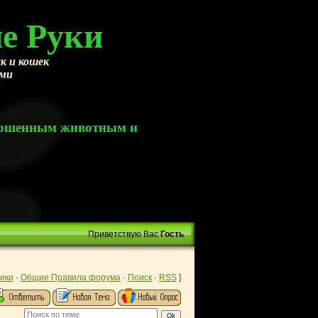
е Руки
к и кошек
ами
брошенным животным и
Приветствую Вас
Гость
ики
·
Общие Правила форума
·
Поиск
·
RSS
]