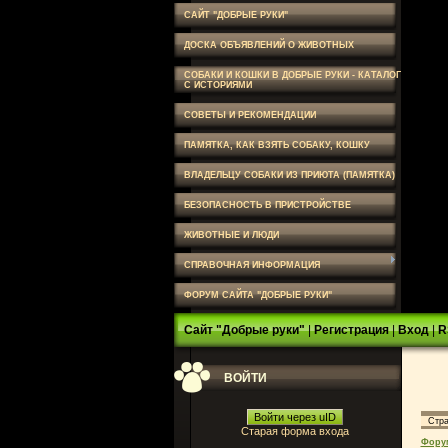
САЙТ "ДОБРЫЕ РУКИ"
ДОСКА ОБЪЯВЛЕНИЙ О ЖИВОТНЫХ
СОБАКИ И КОШКИ В ДОБРЫЕ РУКИ - КАТАЛОГ
С ИСТОРИЯМИ
СОВЕТЫ И РЕКОМЕНДАЦИИ
ПАМЯТКА, КАК ВЗЯТЬ СОБАКУ, КОШКУ
ВЛАДЕЛЬЦУ СОБАКИ ИЗ ПРИЮТА (ПАМЯТКА)
БЕЗОПАСНОСТЬ В ПРИСТРОЙСТВЕ
ЖИВОТНЫЕ И ЛЮДИ
СПРАВОЧНАЯ ИНФОРМАЦИЯ
ФОРУМ САЙТА "ДОБРЫЕ РУКИ"
Сайт "Добрые руки"
|
Регистрация
|
Вход
|
R
ВОЙТИ
Войти через uID
Стр
Старая форма входа
Фору