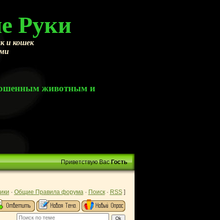
е Руки
к и кошек
ами
брошенным животным и
Приветствую Вас
Гость
ики
·
Общие Правила форума
·
Поиск
·
RSS
]