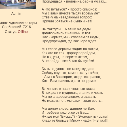
Пройдешься, - половина баб - в кустах...
А что пугаться? - Просто симбиоз:
Мы с вами вместе тысяч восемь лет,
Admin
Отвечу на незаданный вопрос:
Причин бояться не было и нет!
уппа: Администраторы
Сообщений:
7216
Вы так тупы... А ваши же деды
Статус:
Offline
Договорились с нашими, и вот
Нас - кормят, мы - спасаем от беды,
Предупреждая, где вас Горе ждет...
Мы слово держим: ходим по пятам, -
Как что не так - дорогу перейдем,
Но вы, увы, не верите котам,
А не пойди - все было бы путём!
Быть ведуном - не каждому дано:
Собаку спустят, камень кинут в бок,
...А мы в Вас верим, люди, все равно,
Хоть Вам, наивным, это невдомек...
Взгляните в наши честные глаза -
В них долг и мудрость, знание и честь
Мы не владеем словом, и сказать
Не можем, но... мы сами - злая весть...
Мы ценим слово, данное не Вам,
И требуем такого же от Вас...
Ну, где мой "Вискас"? - Экономить - срам!
Кладите больше! Миску - нафиг! - В таз!!!