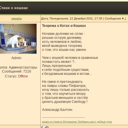
Стихи о кошках
upuska
Дата: Понедельник, 12 Декабря 2011, 17:35 | Сообщение #
1
Теорема о Котах и Кошках
Ночами долгими не сплю -
решаю острую дилемму;
хоть человеков я люблю,
мной выведена теорема
о том, что кошки нас умнее.
Чем с кошкой человек в сравненьи
Admin
похвастать может ?..
Лишь презреньем
уппа: Администраторы
к себе подобным существам,
Сообщений:
7216
к бездомным кошкам и котам...
Статус:
Offline
Не смею я претендовать
на лавры славы Пифагора;
хочу лишь только рассказать
о том, что научиться впору
у братьев меньших и сестёр
ценить душевную Свободу !
Александр Балтин.
кошки из приюта Вчерашние Любимцы ищут добрые руки