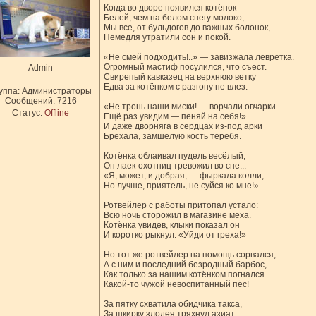
Когда во дворе появился котёнок —
Белей, чем на белом снегу молоко, —
Мы все, от бульдогов до важных болонок,
Немедля утратили сон и покой.
«Не смей подходить!..» — завизжала левретка.
Огромный мастиф посулился, что съест.
Admin
Свирепый кавказец на верхнюю ветку
Едва за котёнком с разгону не влез.
уппа: Администраторы
Сообщений:
7216
«Не тронь наши миски! — ворчали овчарки. —
Статус:
Offline
Ещё раз увидим — пеняй на себя!»
И даже дворняга в сердцах из-под арки
Брехала, замшелую кость теребя.
Котёнка облаивал пудель весёлый,
Он лаек-охотниц тревожил во сне...
«Я, может, и добрая, — фыркала колли, —
Но лучше, приятель, не суйся ко мне!»
Ротвейлер с работы притопал устало:
Всю ночь сторожил в магазине меха.
Котёнка увидев, клыки показал он
И коротко рыкнул: «Уйди от греха!»
Но тот же ротвейлер на помощь сорвался,
А с ним и последний безродный барбос,
Как только за нашим котёнком погнался
Какой-то чужой невоспитанный пёс!
За пятку схватила обидчика такса,
За шкирку злодея тряхнул азиат: