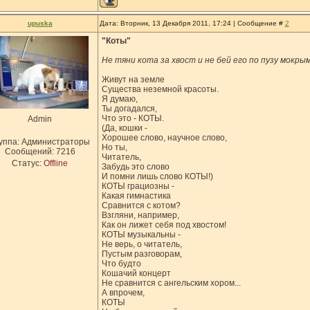
upuska
Дата: Вторник, 13 Декабря 2011, 17:24 | Сообщение #
2
"Коты"
Не тяни кота за хвост и не бей его по пузу мокры
Живут на земле
Существа неземной красоты.
Я думаю,
Ты догадался,
Что это - КОТЫ.
Admin
(Да, кошки -
Хорошее слово, научное слово,
уппа: Администраторы
Но ты,
Сообщений:
7216
Читатель,
Статус:
Offline
Забудь это слово
И помни лишь слово КОТЫ!)
КОТЫ грациозны -
Какая гимнастика
Сравнится с котом?
Взгляни, например,
Как он лижет себя под хвостом!
КОТЫ музыкальны -
Не верь, о читатель,
Пустым разговорам,
Что будто
Кошачий концерт
Не сравнится с ангельским хором...
А впрочем,
КОТЫ