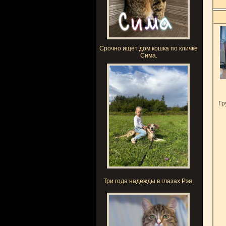
Срочно ищет дом кошка по кличке
Сима.
Гр
Три года надежды в глазах Рэя.