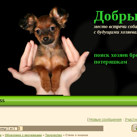
Добры
место встречи соба
с будущими хозяев
поиск хозяев 
потеряшкам
SS
[
Новые сообщения
·
Участн
1
аница
1
из
1
м
»
Обовсемки с ниочемками
»
Творчество
»
Стихи о кошках