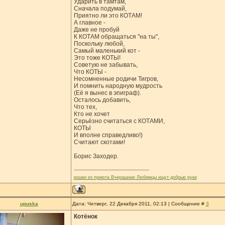
Ударить в тамтам,
Сначала подумай,
Приятно ли это КОТАМ!
А главное -
Даже не пробуй
К КОТАМ обращаться "на ты",
Поскольку любой,
Самый маленький кот -
Это тоже КОТЫ!
Советую не забывать,
Что КОТЫ -
Несомненные родичи Тигров,
И помнить народную мудрость
(Её я вынес в эпиграф).
Осталось добавить,
Что тех,
Кто не хочет
Серьёзно считаться с КОТАМИ,
КОТЫ
И вполне справедливо!)
Считают cкотами!
Борис Заходер.
кошки из приюта Вчерашние Любимцы ищут добрые руки
upuska
Дата: Четверг, 22 Декабря 2011, 02:13 | Сообщение #
3
Котёнок