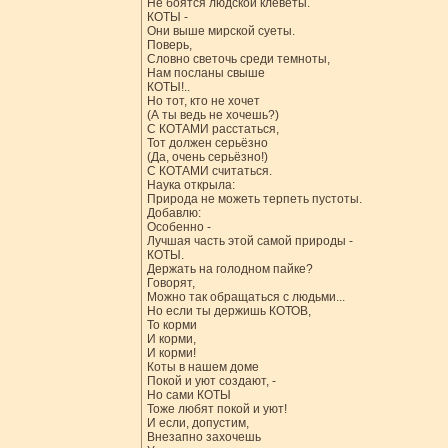
Не боятся людской клеветы.
КОТЫ -
Они выше мирской суеты.
Поверь,
Словно светочь среди темноты,
Нам посланы свыше
КОТЫ!..
Но тот, кто не хочет
(А ты ведь не хочешь?)
С КОТАМИ расстаться,
Тот должен серьёзно
(Да, очень серьёзно!)
С КОТАМИ считаться.
Наука открыла:
Природа не можеть терпеть пустоты.
Добавлю:
Особенно -
Лучшая часть этой самой природы -
КОТЫ.
Держать на голодном пайке?
Говорят,
Можно так обращаться с людьми...
Но если ты держишь КОТОВ,
То корми
И корми,
И корми!
Коты в нашем доме
Покой и уют создают, -
Но сами КОТЫ
Тоже любят покой и уют!
И если, допустим,
Внезапно захочешь