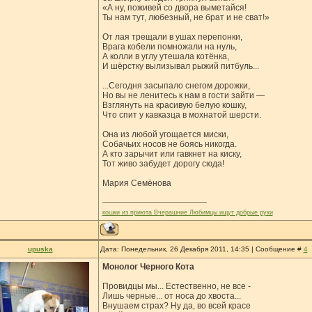
«А ну, поживей со двора выметайся!
Ты нам тут, любезный, не брат и не сват!»
От лая трещали в ушах перепонки,
Врага кобели помножали на нуль,
А колли в углу утешала котёнка,
И шёрстку вылизывал рыжий питбуль...
...Сегодня засыпало снегом дорожки,
Но вы не ленитесь к нам в гости зайти —
Взглянуть на красивую белую кошку,
Что спит у кавказца в мохнатой шерсти.
Она из любой угощается миски,
Собачьих носов не боясь никогда.
А кто зарычит или гавкнет на киску,
Тот живо забудет дорогу сюда!
Мария Семёнова
кошки из приюта Вчерашние Любимцы ищут добрые руки
upuska
Дата: Понедельник, 26 Декабря 2011, 14:35 | Сообщение #
4
Монолог Черного Кота
Провидцы мы... Естественно, не все -
Лишь черные... от носа до хвоста...
Внушаем страх? Ну да, во всей красе