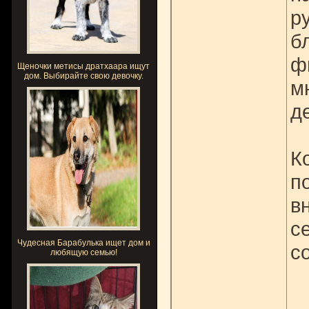
р
б
ф
Щеночки метисы дратхаара ищут
дом. Выбирайте свою девочку.
м
д
К
п
в
с
Чудесная Барабулька ищет дом и
с
любящую семью!