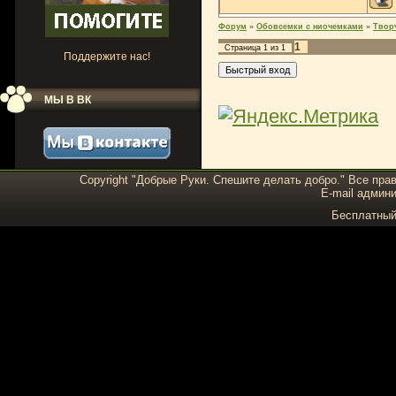
Форум
»
Обовсемки с ниочемками
»
Твор
1
Страница
1
из
1
Поддержите нас!
МЫ В ВК
Copyright "Добрые Руки. Спешите делать добро." Все пра
E-mail админи
Бесплатны