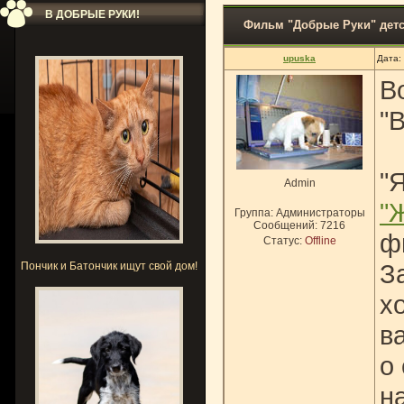
В ДОБРЫЕ РУКИ!
Фильм "Добрые Руки" дет
upuska
Дата:
В
"
"
Admin
"
Группа: Администраторы
Сообщений:
7216
ф
Статус:
Offline
З
Пончик и Батончик ищут свой дом!
х
в
о
н