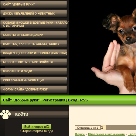
САЙТ "ДОБРЫЕ РУКИ"
ДОСКА ОБЪЯВЛЕНИЙ О ЖИВОТНЫХ
СОБАКИ И КОШКИ В ДОБРЫЕ РУКИ - КАТАЛОГ
С ИСТОРИЯМИ
СОВЕТЫ И РЕКОМЕНДАЦИИ
ПАМЯТКА, КАК ВЗЯТЬ СОБАКУ, КОШКУ
ВЛАДЕЛЬЦУ СОБАКИ ИЗ ПРИЮТА (ПАМЯТКА)
БЕЗОПАСНОСТЬ В ПРИСТРОЙСТВЕ
ЖИВОТНЫЕ И ЛЮДИ
СПРАВОЧНАЯ ИНФОРМАЦИЯ
ФОРУМ САЙТА "ДОБРЫЕ РУКИ"
Сайт "Добрые руки"
|
Регистрация
|
Вход
|
RSS
ВОЙТИ
Войти через uID
1
Страница
1
из
1
Старая форма входа
Форум
»
Обовсемки с ниочемками
»
Твор