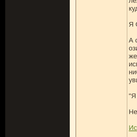
ле
ку
Я
А 
оз
же
ис
ни
ув
"Я
Не
Ис