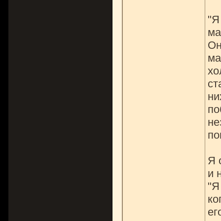
"Я
ма
Он
ма
хо
ст
ни
по
не
по
Я 
и 
"Я
ко
ег