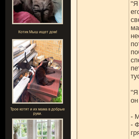
"Я
ег
св
ма
Котик Мыш ищет дом!
не
по
по
сп
пе
ту
"Я
он
Трое котят и их мама в добрые
руки.
- 
- 
гр