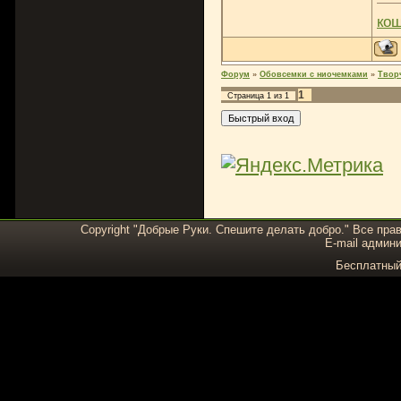
ко
Форум
»
Обовсемки с ниочемками
»
Твор
1
Страница
1
из
1
Copyright "Добрые Руки. Спешите делать добро." Все пра
E-mail админи
Бесплатны