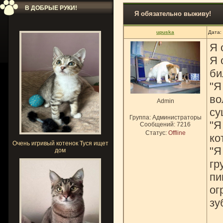
В ДОБРЫЕ РУКИ!
Я обязательно выживу!
upuska
Дата:
Я 
Я 
би
"Я
во
Admin
су
Группа: Администраторы
"Я
Сообщений:
7216
Статус:
Offline
ко
Очень игривый котенок Туся ищет
"Я
дом
гр
пи
ог
зу