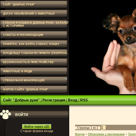
САЙТ "ДОБРЫЕ РУКИ"
ДОСКА ОБЪЯВЛЕНИЙ О ЖИВОТНЫХ
СОБАКИ И КОШКИ В ДОБРЫЕ РУКИ - КАТАЛОГ
С ИСТОРИЯМИ
СОВЕТЫ И РЕКОМЕНДАЦИИ
ПАМЯТКА, КАК ВЗЯТЬ СОБАКУ, КОШКУ
ВЛАДЕЛЬЦУ СОБАКИ ИЗ ПРИЮТА (ПАМЯТКА)
БЕЗОПАСНОСТЬ В ПРИСТРОЙСТВЕ
ЖИВОТНЫЕ И ЛЮДИ
СПРАВОЧНАЯ ИНФОРМАЦИЯ
ФОРУМ САЙТА "ДОБРЫЕ РУКИ"
Сайт "Добрые руки"
|
Регистрация
|
Вход
|
RSS
ВОЙТИ
Войти через uID
1
Страница
1
из
1
Старая форма входа
Форум
»
Обовсемки с ниочемками
»
Твор