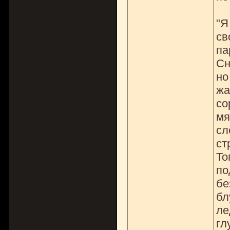
"Я
св
па
Сн
но
жа
со
мя
сл
ст
То
по
бе
бл
ле
гл