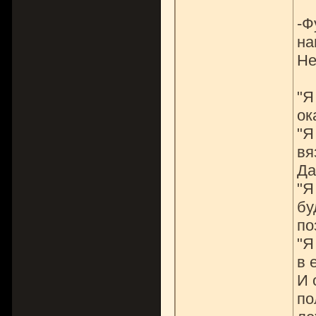
-Ф
на
Не
"Я
ок
"Я
вя
Да
"Я
бу
по
"Я
в 
И 
по