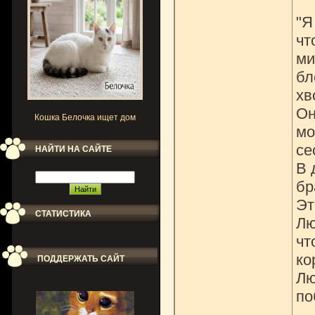
"Я
чт
ми
бл
хв
Он
Кошка Белочка ищет дом
мо
се
НАЙТИ НА САЙТЕ
В 
бр
Эт
СТАТИСТИКА
Лю
чт
ко
ПОДДЕРЖАТЬ САЙТ
Лю
по