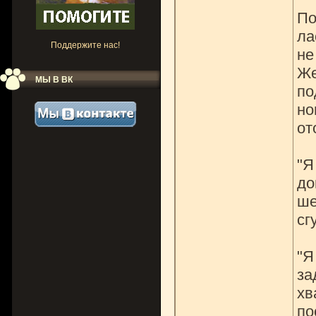
По
ла
Поддержите нас!
не
Же
МЫ В ВК
по
но
от
"Я
до
ше
сг
"Я
за
хв
по