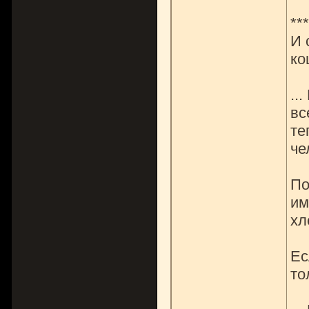
***
И 
ко
..
вс
те
че
По
им
хл
Ес
то