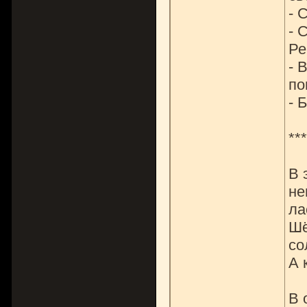
- 
- 
Ре
- 
по
- 
***
В 
не
ла
Шё
со
А 
В 