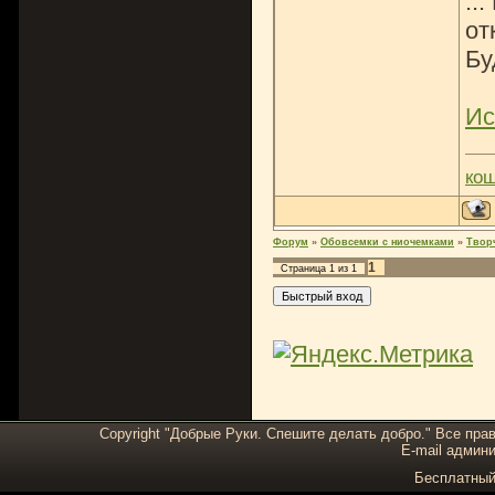
..
от
Бу
Ис
ко
Форум
»
Обовсемки с ниочемками
»
Твор
1
Страница
1
из
1
Copyright "Добрые Руки. Спешите делать добро." Все пра
E-mail админи
Бесплатны