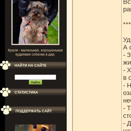
Вс
ра
***
Уд
А 
Краля - маленькая, хорошенькая
- 
кудрявая собачка в дар.
жи
НАЙТИ НА САЙТЕ
- 
в 
- 
оз
СТАТИСТИКА
не
- 
ПОДДЕРЖАТЬ САЙТ
ст
- 
на