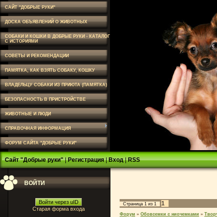
САЙТ "ДОБРЫЕ РУКИ"
ДОСКА ОБЪЯВЛЕНИЙ О ЖИВОТНЫХ
СОБАКИ И КОШКИ В ДОБРЫЕ РУКИ - КАТАЛОГ
С ИСТОРИЯМИ
СОВЕТЫ И РЕКОМЕНДАЦИИ
ПАМЯТКА, КАК ВЗЯТЬ СОБАКУ, КОШКУ
ВЛАДЕЛЬЦУ СОБАКИ ИЗ ПРИЮТА (ПАМЯТКА)
БЕЗОПАСНОСТЬ В ПРИСТРОЙСТВЕ
ЖИВОТНЫЕ И ЛЮДИ
СПРАВОЧНАЯ ИНФОРМАЦИЯ
ФОРУМ САЙТА "ДОБРЫЕ РУКИ"
Сайт "Добрые руки"
|
Регистрация
|
Вход
|
RSS
ВОЙТИ
Войти через uID
1
Страница
1
из
1
Старая форма входа
Форум
»
Обовсемки с ниочемками
»
Твор