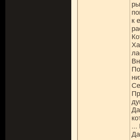
ры
по
к 
ра
Ко
Ха
ла
Вн
По
ни
Се
Пр
ду
Да
ко
..
Да