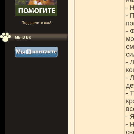
- 
- 
по
Поддержите нас!
- 
мо
МЫ В ВК
ем
си
- 
ко
- 
де
- 
кр
вс
- 
- 
св