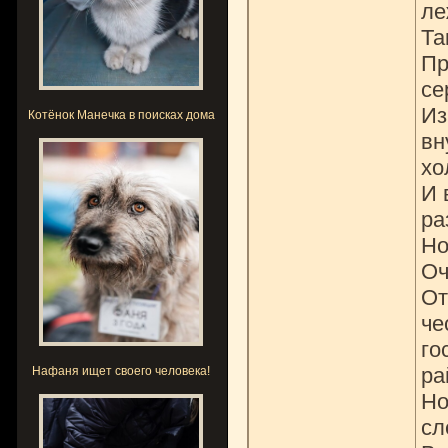
ле
Та
Пр
се
Из
Котёнок Манечка в поисках дома
вн
хо
И 
ра
Но
Оч
От
че
го
ра
Нафаня ищет своего человека!
Но
сл