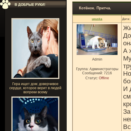
В ДОБРЫЕ РУКИ!
Котёнок. Притча.
upuska
Дата:
Жи
До
он
А 
Му
Admin
тр
Группа: Администраторы
Но
Сообщений:
7216
Статус:
Offline
бо
Гера ищет дом: доверчивое
И 
сердце, которое верит в людей
вопреки всему
см
кр
За
не
Вс