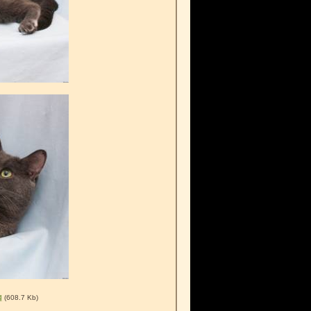
g
(608.7 Kb)