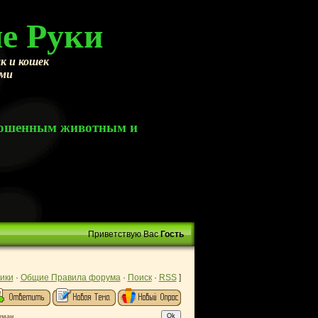
е Руки
к и кошек
ами
брошенным животным и
Приветствую Вас
Гость
ики
·
Общие Правила форума
·
Поиск
·
RSS
]
уман