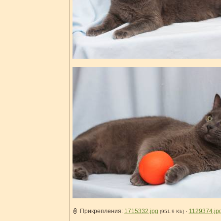
Прикрепления:
1715332.jpg
·
1129374.jp
(951.9 Kb)