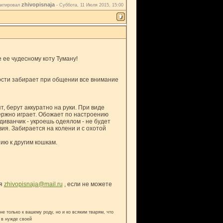
zhivopisnaja
актировал
-
Суббота, 11 Июля 2015, 15:00
ее чудесному коту Туману!
сти забирает при общении все внимание
т, берут аккуратно на руки. При виде
ержно играет. Обожает по настроению
диванчик - укроешь одеялом - не будет
вия. Забирается на колени и с охотой
ию к другим кошкам.
ия
zhivopisnaja@mail.ru
, если не можете
е только к вашему роду, но и ко всяким тварям, что
 в нужде своей