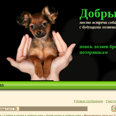
Добры
место встречи соба
с будущими хозяев
поиск хозяев 
потеряшкам
SS
[
Новые сообщения
·
Участн
1
аница
1
из
1
м
»
Собаки и кошки в добрые руки
»
Отдам кошку в добрые руки
»
Инопланетного вида кот Т