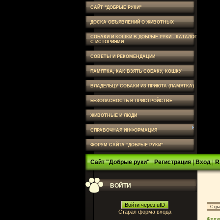
САЙТ "ДОБРЫЕ РУКИ"
ДОСКА ОБЪЯВЛЕНИЙ О ЖИВОТНЫХ
СОБАКИ И КОШКИ В ДОБРЫЕ РУКИ - КАТАЛОГ
С ИСТОРИЯМИ
СОВЕТЫ И РЕКОМЕНДАЦИИ
ПАМЯТКА, КАК ВЗЯТЬ СОБАКУ, КОШКУ
ВЛАДЕЛЬЦУ СОБАКИ ИЗ ПРИЮТА (ПАМЯТКА)
БЕЗОПАСНОСТЬ В ПРИСТРОЙСТВЕ
ЖИВОТНЫЕ И ЛЮДИ
СПРАВОЧНАЯ ИНФОРМАЦИЯ
ФОРУМ САЙТА "ДОБРЫЕ РУКИ"
Сайт "Добрые руки"
|
Регистрация
|
Вход
|
R
ВОЙТИ
Войти через uID
Стр
Старая форма входа
Фору