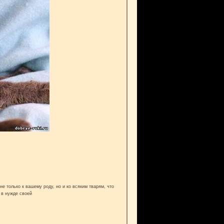
е только к вашему роду, но и ко всяким тварям, что
 в нужде своей