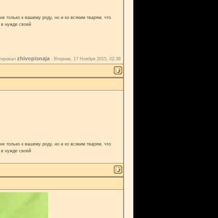
е только к вашему роду, но и ко всяким тварям, что
 в нужде своей
zhivopisnaja
тировал
-
Вторник, 17 Ноября 2015, 02:38
е только к вашему роду, но и ко всяким тварям, что
 в нужде своей