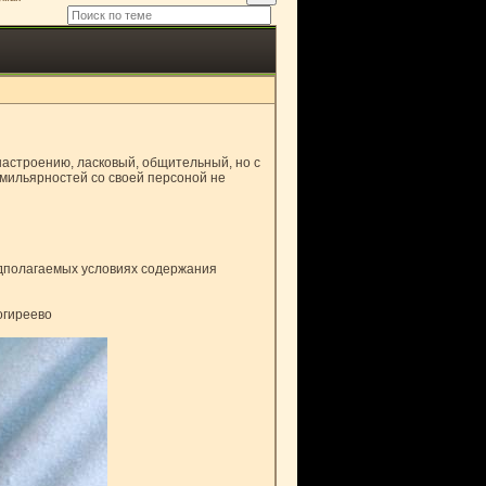
настроению, ласковый, общительный, но с
амильярностей со своей персоной не
едполагаемых условиях содержания
огиреево