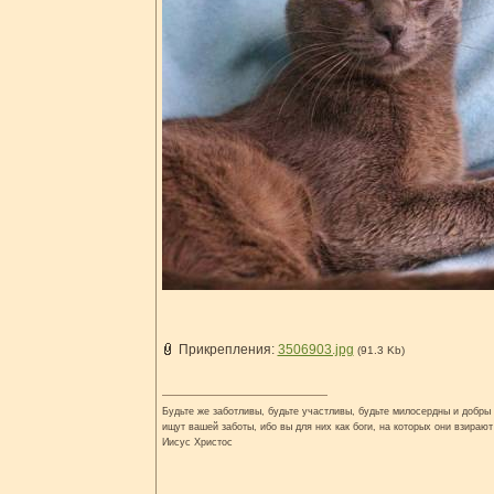
Прикрепления:
3506903.jpg
(91.3 Kb)
Будьте же заботливы, будьте участливы, будьте милосердны и добры н
ищут вашей заботы, ибо вы для них как боги, на которых они взирают
Иисус Христос