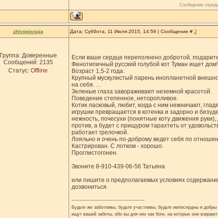
Сообщение отред
zhivopisnaja
Дата: Суббота, 11 Июля 2015, 14:59 | Сообщение #
2
Группа: Доверенные
Если ваше сердце переполнено добротой, подарите 
Сообщений:
2135
Фенотипичный русский голубой кот Туман ищет дом!
Статус:
Offline
Возраст 1,5-2 года.
Крупный мускулистый парень инопланетной внешно
на себя. …
Зеленые глаза завораживают неземной красотой.
Поведение степенное, неторопливое.
Котик ласковый, любит, когда с ним нежничают, гладя
игрушки превращается в котенка и задорно и безуд
нежность, почесухи (понятные коту движения руки), 
против, а будет с прищуром тарахтеть от удовольст
работает грелочкой.
Лояльно и очень по-доброму ведет себя по отношен
Кастрирован. С лотком - хорошо.
Проглистогонен.
Звоните 8-910-439-06-56 Татьяна
или пишите о предполагаемых условиях содержан
дозвониться.
Будьте же заботливы, будьте участливы, будьте милосердны и добры н
ищут вашей заботы, ибо вы для них как боги, на которых они взирают