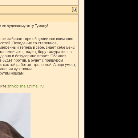
ее чудесному коту Туману!
сти забирает при общении все внимание
сотой. Поведение то степенное,
уверенный теперь в себе, знает себе цену,
м нежничают, гладят, берут аккуратно на
адорно и безудержно играет. Обожает
е будет против, а будет с прищуром
с охотой работает грелочкой. А еще умеет,
олнения чувствами.
ругим кошкам.
шите
zhivopisnaja@mail.ru