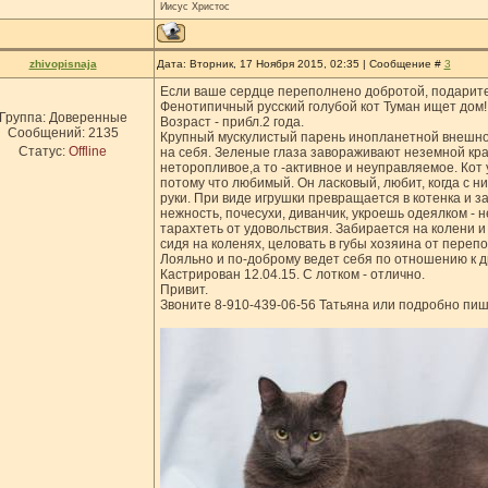
Иисус Христос
zhivopisnaja
Дата: Вторник, 17 Ноября 2015, 02:35 | Сообщение #
3
Если ваше сердце переполнено добротой, подарите 
Фенотипичный русский голубой кот Туман ищет дом!
Группа: Доверенные
Возраст - прибл.2 года.
Сообщений:
2135
Крупный мускулистый парень инопланетной внешно
Статус:
Offline
на себя. Зеленые глаза завораживают неземной кра
неторопливое,а то -активное и неуправляемое. Кот 
потому что любимый. Он ласковый, любит, когда с ни
руки. При виде игрушки превращается в котенка и з
нежность, почесухи, диванчик, укроешь одеялком - н
тарахтеть от удовольствия. Забирается на колени и 
сидя на коленях, целовать в губы хозяина от переп
Лояльно и по-доброму ведет себя по отношению к д
Кастрирован 12.04.15. С лотком - отлично.
Привит.
Звоните 8-910-439-06-56 Татьяна или подробно пи