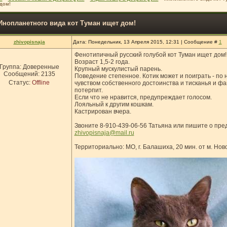
дом!
Инопланетного вида кот Туман ищет дом!
zhivopisnaja
Дата: Понедельник, 13 Апреля 2015, 12:31 | Сообщение #
1
Фенотипичный русский голубой кот Туман ищет дом!
Возраст 1,5-2 года.
Группа: Доверенные
Крупный мускулистый парень.
Сообщений:
2135
Поведение степенное. Котик может и поиграть - по 
Статус:
Offline
чувством собственного достоинства и тисканья и ф
потерпит.
Если что не нравится, предупреждает голосом.
Лояльный к другим кошкам.
Кастрирован вчера.
Звоните 8-910-439-06-56 Татьяна или пишите о пр
zhivopisnaja@mail.ru
Территориально: МО, г. Балашиха, 20 мин. от м. Нов