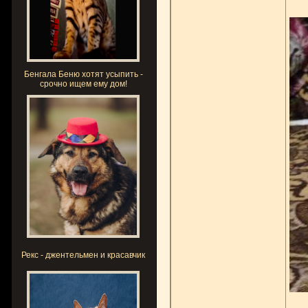
Бенгала Беню хотят усыпить -
срочно ищем ему дом!
Рекс - джентельмен и красавчик