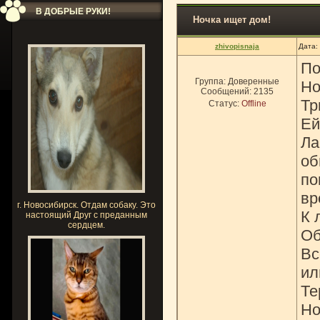
В ДОБРЫЕ РУКИ!
Ночка ищет дом!
zhivopisnaja
Дата:
По
Группа: Доверенные
Но
Сообщений:
2135
‪Тр
Статус:
Offline
Ей
Ла
об
по
вр
г. Новосибирск. Отдам собаку. Это
К 
настоящий Друг с преданным
сердцем.
Об
Вс
и
Те
Но