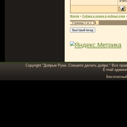
Ии
Форум
»
Собаки и кошки в добрые руки
1
Страница
1
из
1
Copyright "Добрые Руки. Спешите делать добро." Все пра
E-mail админи
Бесплатны