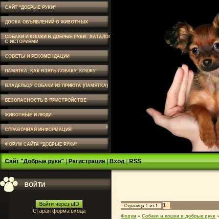
САЙТ "ДОБРЫЕ РУКИ"
ДОСКА ОБЪЯВЛЕНИЙ О ЖИВОТНЫХ
СОБАКИ И КОШКИ В ДОБРЫЕ РУКИ - КАТАЛОГ
С ИСТОРИЯМИ
СОВЕТЫ И РЕКОМЕНДАЦИИ
ПАМЯТКА, КАК ВЗЯТЬ СОБАКУ, КОШКУ
ВЛАДЕЛЬЦУ СОБАКИ ИЗ ПРИЮТА (ПАМЯТКА)
БЕЗОПАСНОСТЬ В ПРИСТРОЙСТВЕ
ЖИВОТНЫЕ И ЛЮДИ
СПРАВОЧНАЯ ИНФОРМАЦИЯ
ФОРУМ САЙТА "ДОБРЫЕ РУКИ"
Сайт "Добрые руки"
|
Регистрация
|
Вход
|
RSS
ВОЙТИ
Войти через uID
1
Страница
1
из
1
Старая форма входа
Форум
»
Собаки и кошки в добрые руки