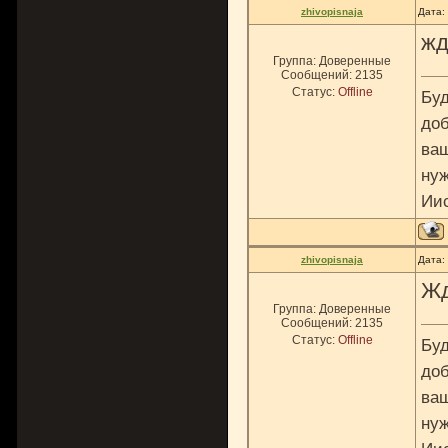
zhivopisnaja
Дата:
жд
Группа: Доверенные
Сообщений:
2135
Статус:
Offline
Буд
доб
ваш
нуж
Ии
zhivopisnaja
Дата:
Жд
Группа: Доверенные
Сообщений:
2135
Статус:
Offline
Буд
доб
ваш
нуж