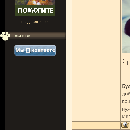
Поддержите нас!
МЫ В ВК
Буд
доб
ваш
нуж
Ии