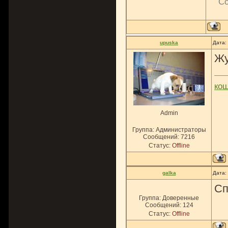
Со
upuska
Дата:
Ж
ко
Admin
Группа: Администраторы
Сообщений:
7216
Статус:
Offline
galka
Дата:
Сп
Группа: Доверенные
Сообщений:
124
Статус:
Offline