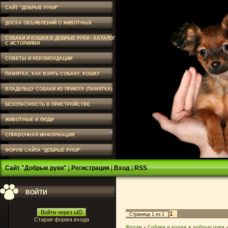
САЙТ "ДОБРЫЕ РУКИ"
ДОСКА ОБЪЯВЛЕНИЙ О ЖИВОТНЫХ
СОБАКИ И КОШКИ В ДОБРЫЕ РУКИ - КАТАЛОГ
С ИСТОРИЯМИ
СОВЕТЫ И РЕКОМЕНДАЦИИ
ПАМЯТКА, КАК ВЗЯТЬ СОБАКУ, КОШКУ
ВЛАДЕЛЬЦУ СОБАКИ ИЗ ПРИЮТА (ПАМЯТКА)
БЕЗОПАСНОСТЬ В ПРИСТРОЙСТВЕ
ЖИВОТНЫЕ И ЛЮДИ
СПРАВОЧНАЯ ИНФОРМАЦИЯ
ФОРУМ САЙТА "ДОБРЫЕ РУКИ"
Сайт "Добрые руки"
|
Регистрация
|
Вход
|
RSS
ВОЙТИ
Войти через uID
1
Страница
1
из
1
Старая форма входа
Форум
»
Собаки и кошки в добрые руки