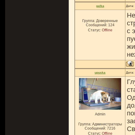
galka
Дата:
Не
Группа: Доверенные
ст
Сообщений:
124
с 
Статус:
Offline
пу
жи
не
upuska
Дата:
Гл
ст
Од
до
по
Admin
за
Группа: Администраторы
Св
Сообщений:
7216
Статус:
Offline