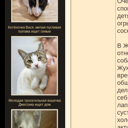
Оче
спо
дет
огр
Котёночек Вася, милая пугливая
сос
пуговка ищет семью
В Ж
отн
соб
Жуж
вре
общ
дел
себ
Молодая трогательная кошечка
лап
Джессика ищет дом
сус
хол
акт