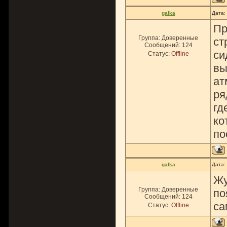
galka
Дата:
Пр
Группа: Доверенные
ст
Сообщений:
124
си
Статус:
Offline
вы
ат
ря
гд
ко
по
galka
Дата:
Жу
Группа: Доверенные
по
Сообщений:
124
са
Статус:
Offline