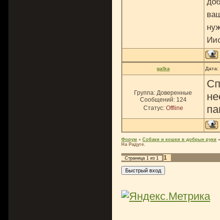
доб
ваш
нуж
Ии
galka
Дата:
Сп
Группа: Доверенные
не
Сообщений:
124
па
Статус:
Offline
Форум
»
Собаки и кошки в добрые руки
На Радуге.
1
Страница
1
из
1