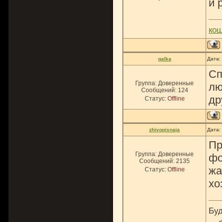
и 
ко
galka
Дата:
Сп
Группа: Доверенные
лю
Сообщений:
124
др
Статус:
Offline
zhivopisnaja
Дата:
Пр
Группа: Доверенные
фо
Сообщений:
2135
жа
Статус:
Offline
хо
Буд