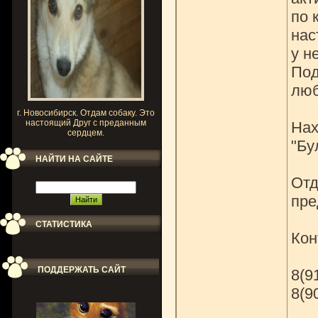
по 
нас
у н
Под
люб
г. Новосибирск. Отдам собаку. Это
настоящий Друг с преданным
Нах
сердцем.
"Бу
НАЙТИ НА САЙТЕ
Отд
пре
СТАТИСТИКА
Кон
ПОДДЕРЖАТЬ САЙТ
8(9
8(9