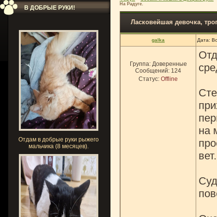
На Радуге.
В ДОБРЫЕ РУКИ!
Ласковейшая девочка, трог
galka
Дата: В
Отд
Группа: Доверенные
сре
Сообщений:
124
Статус:
Offline
Сте
при
пер
на 
Отдам в добрые руки рыжего
про
мальчика (8 месяцев).
вет
Суд
пов