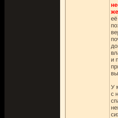
не
же
её
по
ве
по
до
вл
и 
пр
вы
У 
с 
сп
не
си