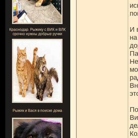
ис
по
И 
Краснодар. Рыжику с ВИК и ВЛК
срочно нужны добрые ручки
на
до
Па
Не
мо
ра
Вн
эт
По
Рыжик и Вася в поиске дома
Ви
де
Ко