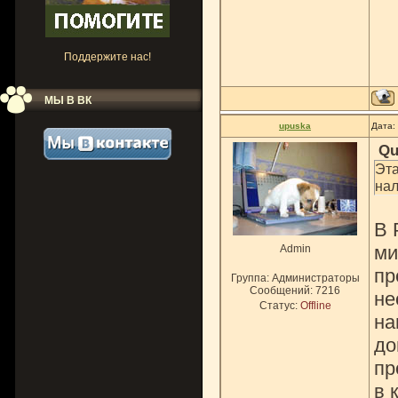
Поддержите нас!
МЫ В ВК
upuska
Дата:
Qu
Эта
нал
В 
ми
Admin
пр
Группа: Администраторы
Сообщений:
7216
не
Статус:
Offline
на
до
пр
в 