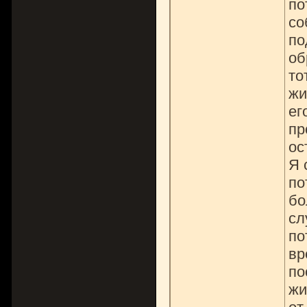
по
со
по
об
то
жи
ег
пр
ос
Я 
по
бо
сл
по
вр
по
жи