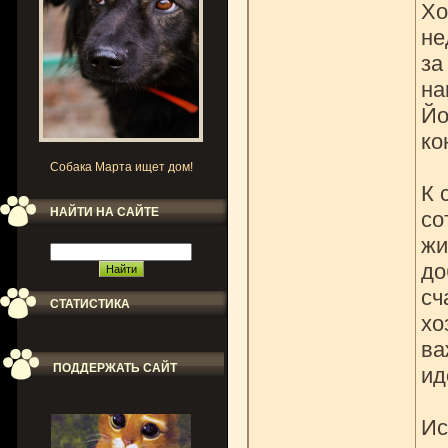
Хо
не
за
на
Йо
ко
Собака Марта ищет дом!
К 
НАЙТИ НА САЙТЕ
со
жи
до
сч
СТАТИСТИКА
хо
ва
ПОДДЕРЖАТЬ САЙТ
ид
Ис