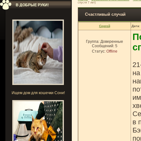
спустя 7 лет)
В ДОБРЫЕ РУКИ!
Счастливый случай
Сергей
Дата:
П
Группа: Доверенные
с
Сообщений:
5
Статус:
Offline
21
на
на
по
Ищем дом для кошечки Сони!
им
хв
Се
в 
Бэ
по