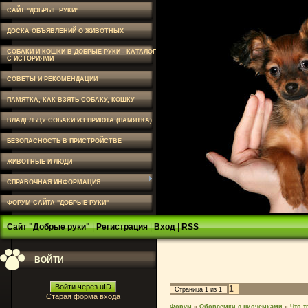
САЙТ "ДОБРЫЕ РУКИ"
ДОСКА ОБЪЯВЛЕНИЙ О ЖИВОТНЫХ
СОБАКИ И КОШКИ В ДОБРЫЕ РУКИ - КАТАЛОГ
С ИСТОРИЯМИ
СОВЕТЫ И РЕКОМЕНДАЦИИ
ПАМЯТКА, КАК ВЗЯТЬ СОБАКУ, КОШКУ
ВЛАДЕЛЬЦУ СОБАКИ ИЗ ПРИЮТА (ПАМЯТКА)
БЕЗОПАСНОСТЬ В ПРИСТРОЙСТВЕ
ЖИВОТНЫЕ И ЛЮДИ
СПРАВОЧНАЯ ИНФОРМАЦИЯ
ФОРУМ САЙТА "ДОБРЫЕ РУКИ"
Сайт "Добрые руки"
|
Регистрация
|
Вход
|
RSS
ВОЙТИ
Войти через uID
1
Страница
1
из
1
Старая форма входа
Форум
»
Обовсемки с ниочемками
»
Что т