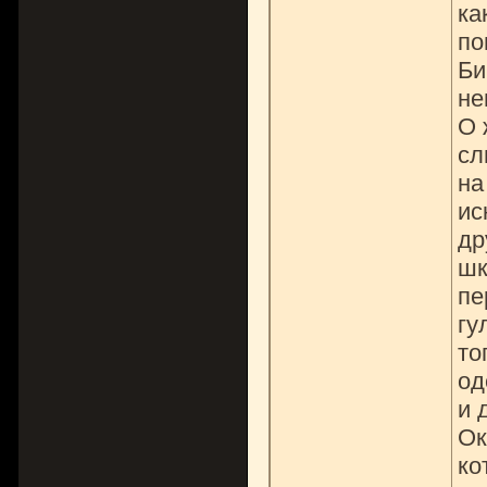
ка
по
Би
не
О 
сл
на
ис
др
шк
пе
гу
то
од
и 
Ок
ко