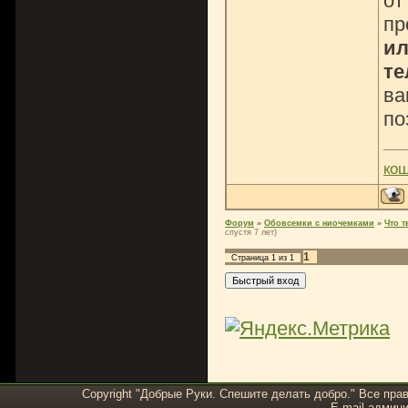
от
пр
ил
те
ва
по
ко
Форум
»
Обовсемки с ниочемками
»
Что т
спустя 7 лет)
1
Страница
1
из
1
Copyright "Добрые Руки. Спешите делать добро." Все пра
E-mail админи