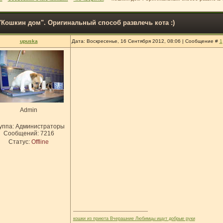
"Кошкин дом". Оригинальный способ развлечь кота :)
upuska
Дата: Воскресенье, 16 Сентября 2012, 08:06 | Сообщение #
1
Admin
уппа: Администраторы
Сообщений:
7216
Статус:
Offline
кошки из приюта Вчерашние Любимцы ищут добрые руки