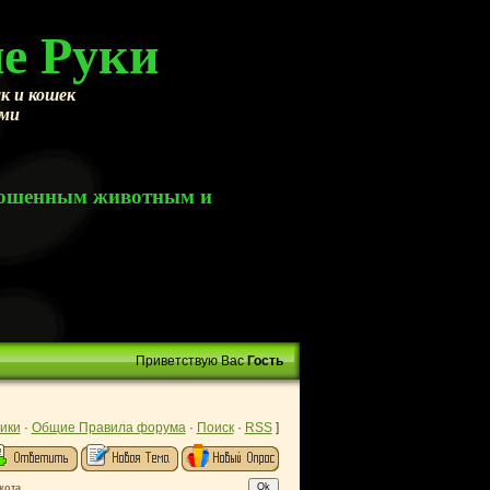
е Руки
к и кошек
ами
брошенным животным и
Приветствую Вас
Гость
ики
·
Общие Правила форума
·
Поиск
·
RSS
]
кота