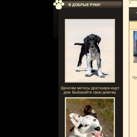
:)
В ДОБРЫЕ РУКИ!
Гр
Щеночки метисы дратхаара ищут
дом. Выбирайте свою девочку.