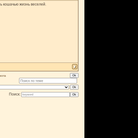
ь кошачью жизнь веселей.
кота
Поиск: