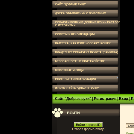
САЙТ "ДОБРЫЕ РУКИ"
ДОСКА ОБЪЯВЛЕНИЙ О ЖИВОТНЫХ
СОБАКИ И КОШКИ В ДОБРЫЕ РУКИ - КАТАЛОГ
С ИСТОРИЯМИ
СОВЕТЫ И РЕКОМЕНДАЦИИ
ПАМЯТКА, КАК ВЗЯТЬ СОБАКУ, КОШКУ
ВЛАДЕЛЬЦУ СОБАКИ ИЗ ПРИЮТА (ПАМЯТКА)
БЕЗОПАСНОСТЬ В ПРИСТРОЙСТВЕ
ЖИВОТНЫЕ И ЛЮДИ
СПРАВОЧНАЯ ИНФОРМАЦИЯ
ФОРУМ САЙТА "ДОБРЫЕ РУКИ"
Сайт "Добрые руки"
|
Регистрация
|
Вход
|
R
ВОЙТИ
Войти через uID
Стр
Старая форма входа
Фору