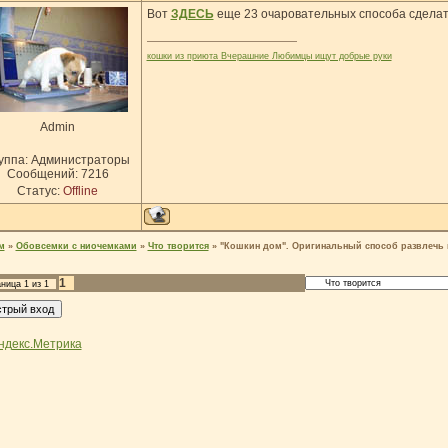
Вот
ЗДЕСЬ
еще 23 очаровательных способа сделат
кошки из приюта Вчерашние Любимцы ищут добрые руки
Admin
уппа: Администраторы
Сообщений:
7216
Статус:
Offline
м
»
Обовсемки с ниочемками
»
Что творится
»
"Кошкин дом". Оригинальный способ развлечь 
1
аница
1
из
1