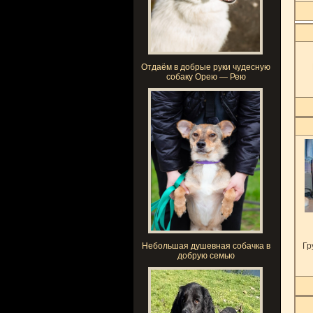
Отдаём в добрые руки чудесную
собаку Орею — Рею
Небольшая душевная собачка в
Гр
добрую семью