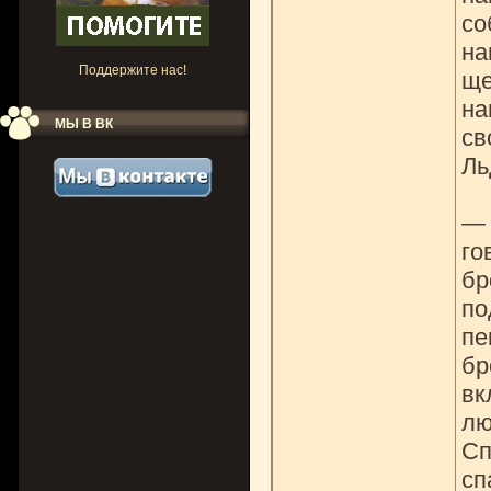
со
на
Поддержите нас!
ще
на
МЫ В ВК
св
Ль
— 
го
бр
по
пе
бр
вк
лю
Сп
сп