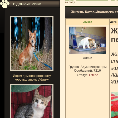
ко льду
В ДОБРЫЕ РУКИ!
Житель Катав-Ивановска с
upuska
Дата:
Ж
п
Жи
Admin
сп
жи
Группа: Администраторы
Сообщений:
7216
ла
Статус:
Offline
Ищем дом невероятному
коротколапому Лёлику.
жи