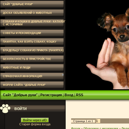
САЙТ "ДОБРЫЕ РУКИ"
ДОСКА ОБЪЯВЛЕНИЙ О ЖИВОТНЫХ
СОБАКИ И КОШКИ В ДОБРЫЕ РУКИ - КАТАЛОГ
С ИСТОРИЯМИ
СОВЕТЫ И РЕКОМЕНДАЦИИ
ПАМЯТКА, КАК ВЗЯТЬ СОБАКУ, КОШКУ
ВЛАДЕЛЬЦУ СОБАКИ ИЗ ПРИЮТА (ПАМЯТКА)
БЕЗОПАСНОСТЬ В ПРИСТРОЙСТВЕ
ЖИВОТНЫЕ И ЛЮДИ
СПРАВОЧНАЯ ИНФОРМАЦИЯ
ФОРУМ САЙТА "ДОБРЫЕ РУКИ"
Сайт "Добрые руки"
|
Регистрация
|
Вход
|
RSS
ВОЙТИ
Войти через uID
1
Страница
1
из
1
Старая форма входа
Форум
»
Обовсемки с ниочемками
»
Люди