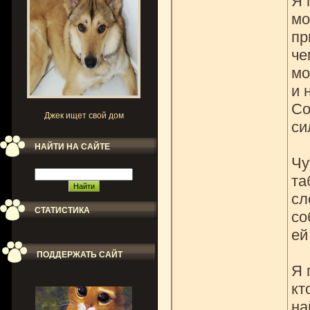
Я 
мо
пр
че
мо
и 
Со
Джек ищет свой дом
си
НАЙТИ НА САЙТЕ
Чу
та
сл
СТАТИСТИКА
со
ей
ПОДДЕРЖАТЬ САЙТ
Я 
кт
на