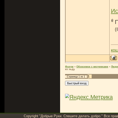
Ис
(
ко
Форум
»
Обовсемки с ниочемками
»
Люди
ко льду
1
Страница
1
из
1
Copyright "Добрые Руки. Спешите делать добро." Все пра