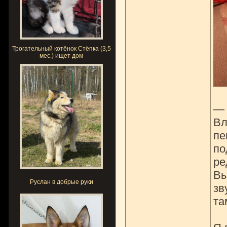
Трогательный котёнок Стёпка (3,5
мес.) ищет дом
— 
Вл
пе
по
ре
Вы
Руслан в добрые руки
зв
та