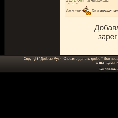
2
Lora_Onni
(25 Мая 2019 10:52)
1
Ласкунчик
Он и вправду так
Добавл
зарег
Copyright "Добрые Руки. Спешите делать добро." Все пра
E-mail админи
Бесплатны