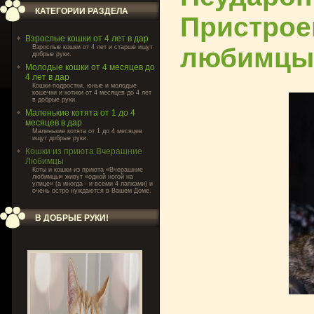
КАТЕГОРИИ РАЗДЕЛА
Пристрое
Взрослые кошки от 4 лет в дар
любимцы
Взрослые кошки от 4 лет и старше ищут
добрые руки.
Молодые кошки от 4 месяцев до
4 лет в дар
Кошки-подростки, юные и молодые
кошечки и котики от 4 месяцев до 4 лет
в добрые руки.
Маленькие котята от 1 до 4
месяцев в дар
Маленькие котята от 1 до 4 месяцев
ищут добрые руки.
Кошки из приюта Вчерашние
Любимцы
Коты и кошки из приюта «Вчерашние
любимцы» живут «одной ногой на
улице» (а иногда - и всеми 4 лапками) и
очень остро нуждаются в Вашем Доме.
В ДОБРЫЕ РУКИ!