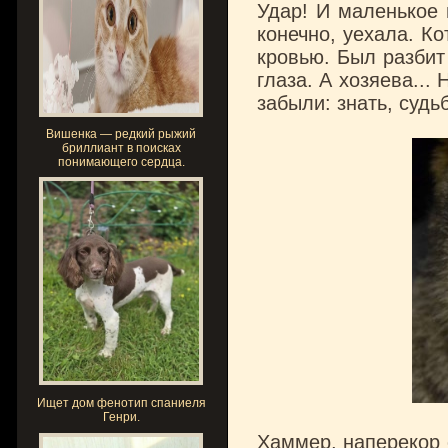
Удар! И маленькое 
конечно, уехала. К
кровью. Был разбит
глаза. А хозяева...
забыли: знать, судьб
Вишенка — редкий рыжий
бриллиант в поисках
понимающего сердца.
Ищет дом фенотип спаниеля
Генри.
Хаммер, наперекор 