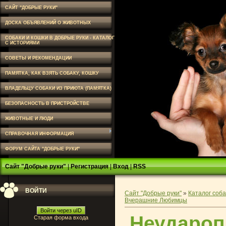
САЙТ "ДОБРЫЕ РУКИ"
ДОСКА ОБЪЯВЛЕНИЙ О ЖИВОТНЫХ
СОБАКИ И КОШКИ В ДОБРЫЕ РУКИ - КАТАЛОГ
С ИСТОРИЯМИ
СОВЕТЫ И РЕКОМЕНДАЦИИ
ПАМЯТКА, КАК ВЗЯТЬ СОБАКУ, КОШКУ
ВЛАДЕЛЬЦУ СОБАКИ ИЗ ПРИЮТА (ПАМЯТКА)
БЕЗОПАСНОСТЬ В ПРИСТРОЙСТВЕ
ЖИВОТНЫЕ И ЛЮДИ
СПРАВОЧНАЯ ИНФОРМАЦИЯ
ФОРУМ САЙТА "ДОБРЫЕ РУКИ"
Сайт "Добрые руки"
|
Регистрация
|
Вход
|
RSS
ВОЙТИ
Сайт "Добрые руки"
»
Каталог соба
Вчерашние Любимцы
Войти через uID
Неудароп
Старая форма входа