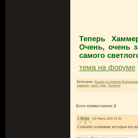
Теперь Хаммер
Очень, очень 
самого светлог
тема на форуме
Категория
:
Кошки из приюта Вчерашн
хаммер
,
ищет дом
,
Ногинск
Всего комментариев
:
2
1
Bebe
(19 Марта 2019 14:31)
1
Спасибо хозяевам, которые его вз