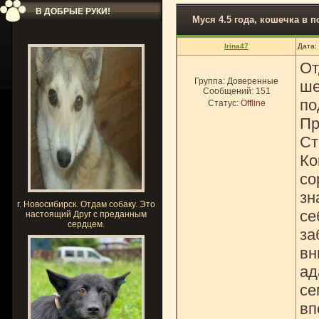
В ДОБРЫЕ РУКИ!
Муся 4.5 года, кошечка в п
Irina47
Дата:
От
Группа: Доверенные
ше
Сообщений:
151
по
Статус:
Offline
Пр
Ст
Ко
со
зн
г. Новосибирск. Отдам собаку. Это
се
настоящий Друг с преданным
сердцем.
за
вн
ад
се
вп