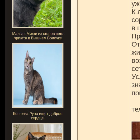
уж
К 
со
в 
Малыш Микки из сгоревшего
Пр
приюта в Вышнем Волочке
От
жи
во
се
Ус
зн
по
те
Кошечка Руна ищет доброе
сердце.