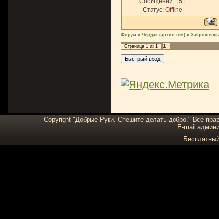
Сообщений:
151
Статус:
Offline
Форум
»
Чердак (архив тем)
»
Заброшенны
1
Страница
1
из
1
Copyright "Добрые Руки. Спешите делать добро." Все пра
E-mail админи
Бесплатны