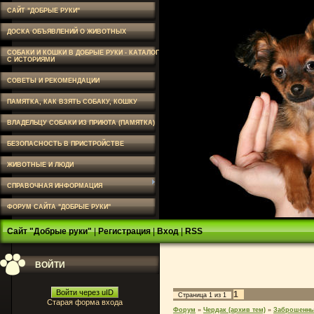
САЙТ "ДОБРЫЕ РУКИ"
ДОСКА ОБЪЯВЛЕНИЙ О ЖИВОТНЫХ
СОБАКИ И КОШКИ В ДОБРЫЕ РУКИ - КАТАЛОГ
С ИСТОРИЯМИ
СОВЕТЫ И РЕКОМЕНДАЦИИ
ПАМЯТКА, КАК ВЗЯТЬ СОБАКУ, КОШКУ
ВЛАДЕЛЬЦУ СОБАКИ ИЗ ПРИЮТА (ПАМЯТКА)
БЕЗОПАСНОСТЬ В ПРИСТРОЙСТВЕ
ЖИВОТНЫЕ И ЛЮДИ
СПРАВОЧНАЯ ИНФОРМАЦИЯ
ФОРУМ САЙТА "ДОБРЫЕ РУКИ"
Сайт "Добрые руки"
|
Регистрация
|
Вход
|
RSS
ВОЙТИ
Войти через uID
1
Страница
1
из
1
Старая форма входа
Форум
»
Чердак (архив тем)
»
Заброшенны