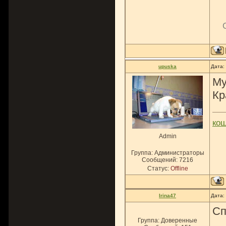
upuska
Дата:
М
Кр
ко
Admin
Группа: Администраторы
Сообщений:
7216
Статус:
Offline
Irina47
Дата:
Сп
Группа: Доверенные