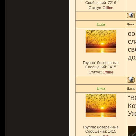
Сообщений:
7216
Статус:
Offline
Linda
Дата:
оо
сл
св
до
Группа: Доверенные
Сообщений:
1415
Статус:
Offline
Linda
Дата:
"В
Ко
Уж
Группа: Доверенные
Сообщений:
1415