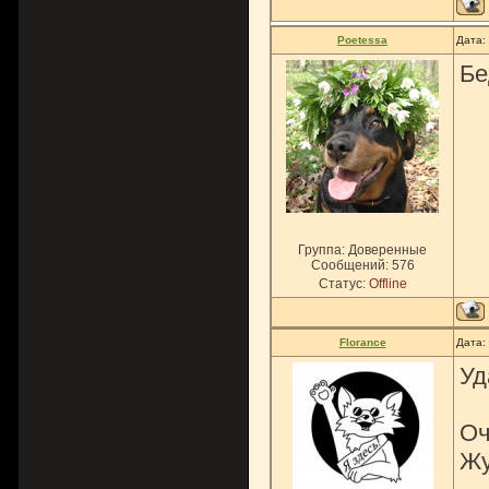
Poetessa
Дата:
Бе
Группа: Доверенные
Сообщений:
576
Статус:
Offline
Florance
Дата:
Уд
Оч
Жу