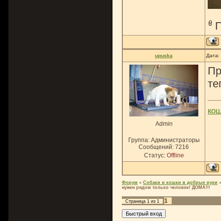
upuska
Дата:
Пр
те
ко
Admin
Группа: Администраторы
Сообщений:
7216
Статус:
Offline
Форум
»
Собаки и кошки в добрые руки
нужен рядом только человек! ДОМА!!!
1
Страница
1
из
1