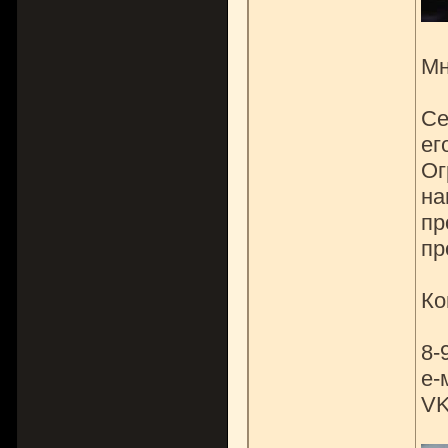
Мн
Се
ег
Ог
на
пр
пр
Ко
8-
е-
VK