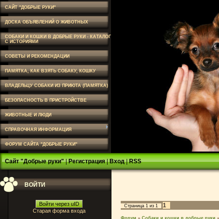
САЙТ "ДОБРЫЕ РУКИ"
ДОСКА ОБЪЯВЛЕНИЙ О ЖИВОТНЫХ
СОБАКИ И КОШКИ В ДОБРЫЕ РУКИ - КАТАЛОГ
С ИСТОРИЯМИ
СОВЕТЫ И РЕКОМЕНДАЦИИ
ПАМЯТКА, КАК ВЗЯТЬ СОБАКУ, КОШКУ
ВЛАДЕЛЬЦУ СОБАКИ ИЗ ПРИЮТА (ПАМЯТКА)
БЕЗОПАСНОСТЬ В ПРИСТРОЙСТВЕ
ЖИВОТНЫЕ И ЛЮДИ
СПРАВОЧНАЯ ИНФОРМАЦИЯ
ФОРУМ САЙТА "ДОБРЫЕ РУКИ"
Сайт "Добрые руки"
|
Регистрация
|
Вход
|
RSS
ВОЙТИ
Войти через uID
1
Страница
1
из
1
Старая форма входа
Форум
»
Собаки и кошки в добрые руки