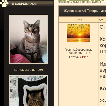
нужен рядом только человек! ДОМА!!!
В ДОБРЫЕ РУКИ!
Жучок выжил! Теперь нуже
Linda
Дата:
От
Ко
ко
Группа: Доверенные
Пр
Сообщений:
1415
Статус:
Offline
Ид
вз
Котик Мыш ищет дом!
не
К
Жи