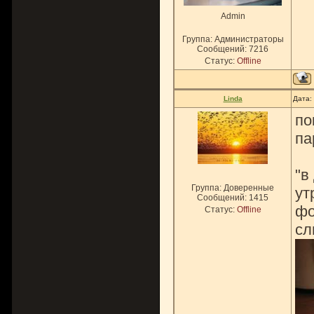
Admin
Группа: Администраторы
Сообщений:
7216
Статус:
Offline
Linda
Дата:
по
па
"в
Группа: Доверенные
ут
Сообщений:
1415
фо
Статус:
Offline
сл