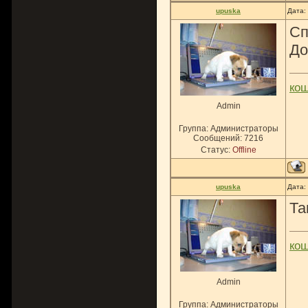
upuska
Дата:
Сп
До
ко
Admin
Группа: Администраторы
Сообщений:
7216
Статус:
Offline
upuska
Дата:
Та
ко
Admin
Группа: Администраторы