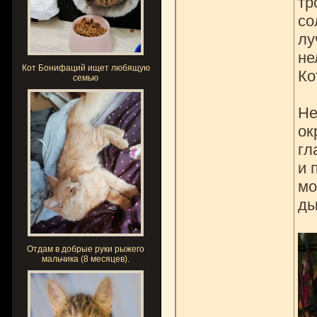
тр
со
лу
не
Кот Бонифаций ищет любящую
Ко
семью
Не
ок
гл
и 
мо
ды
Отдам в добрые руки рыжего
мальчика (8 месяцев).