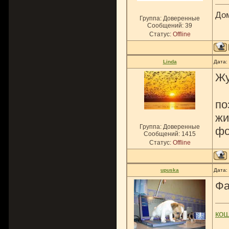
До
Группа: Доверенные
Сообщений:
39
Статус:
Offline
Linda
Дата:
Жуч
по
жи
Группа: Доверенные
фо
Сообщений:
1415
Статус:
Offline
upuska
Дата:
Фа
ко