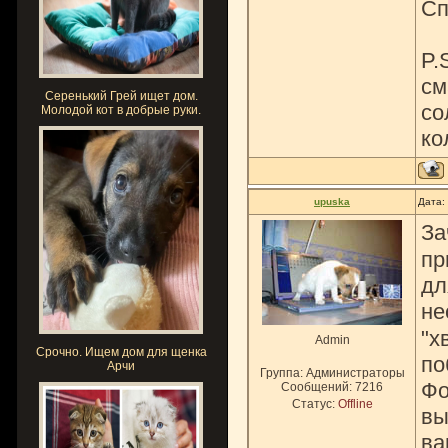
Сп
P.
см
Серенький Грей ищет дом.
со
Молодой кот в добрые руки.
ко
upuska
Дата:
За
пр
дл
не
"х
Admin
Срочно. Ищем дом для щенка
по
Арчи
Группа: Администраторы
Фо
Сообщений:
7216
Статус:
Offline
вы
ва