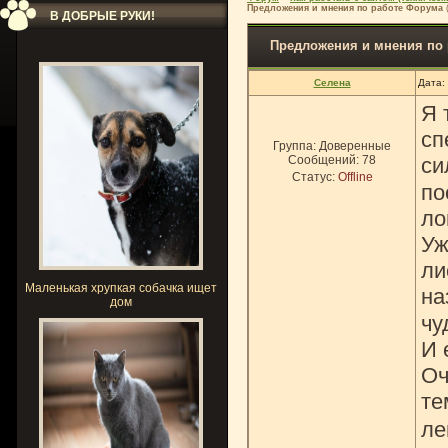
Предложения и мнения по работе Форума
В ДОБРЫЕ РУКИ!
Предложения и мнения по
Селена
Дата:
Я 
сп
Группа: Доверенные
Сообщений:
78
си
Статус:
Offline
по
ло
Уж
ли
Маленькая хрупкая собачка ищет
на
дом
чу
И 
Оч
те
ле