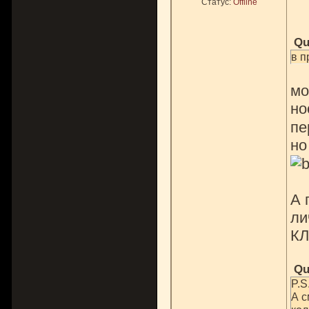
Статус:
Offline
Qu
в п
мо
н
пе
но
А 
ли
КЛ
Qu
P.S
А с