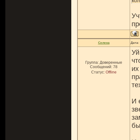
кол
Уч
пр
Селена
Дата:
Уй
чт
Группа: Доверенные
Сообщений:
78
их
Статус:
Offline
пр
те
И 
зв
за
бы