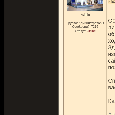
нас
Admin
Ос
Группа: Администраторы
ли
Сообщений:
7216
Статус:
Offline
об
хо
Зд
из
са
по
Сп
ва
Ка
А 