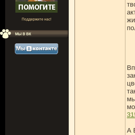
тв
ак
жи
Поддержите нас!
по
МЫ В ВК
Вп
за
цв
та
мы
мо
31
А 