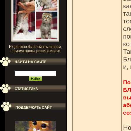
ка
та
то
сл
по
ко
Их должно было смыть ливнем,
Та
но мама-кошка решила иначе
Бл
НАЙТИ НА САЙТЕ
и,
По
БЛ
СТАТИСТИКА
вы
аб
ПОДДЕРЖАТЬ САЙТ
со
Но