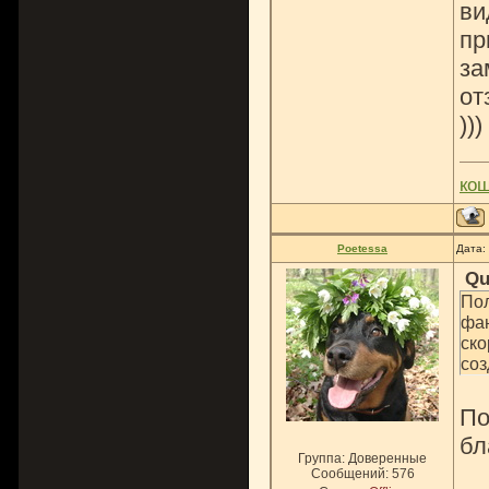
ви
пр
за
от
)))
ко
Poetessa
Дата:
Qu
По
фан
ско
соз
По
бл
Группа: Доверенные
Сообщений:
576