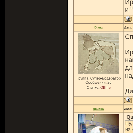
Ир
и 
Diana
Дата:
Сп
Ир
на
дл
на
Группа: Супер-модератор
Сообщений:
26
Статус:
Offline
Ди
upuska
Дата:
Qu
Ну,
их 