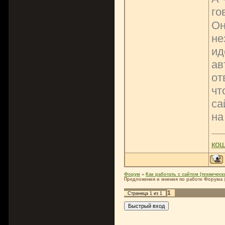
го
Он
не
ид
ав
от
чт
са
на
ко
Форум
»
Как работать с сайтом (технически
Предложения и мнения по работе Форума
1
Страница
1
из
1