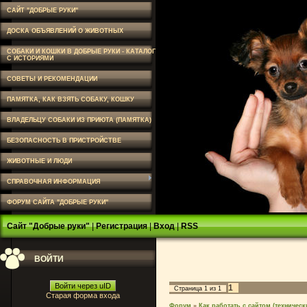
САЙТ "ДОБРЫЕ РУКИ"
ДОСКА ОБЪЯВЛЕНИЙ О ЖИВОТНЫХ
СОБАКИ И КОШКИ В ДОБРЫЕ РУКИ - КАТАЛОГ
С ИСТОРИЯМИ
СОВЕТЫ И РЕКОМЕНДАЦИИ
ПАМЯТКА, КАК ВЗЯТЬ СОБАКУ, КОШКУ
ВЛАДЕЛЬЦУ СОБАКИ ИЗ ПРИЮТА (ПАМЯТКА)
БЕЗОПАСНОСТЬ В ПРИСТРОЙСТВЕ
ЖИВОТНЫЕ И ЛЮДИ
СПРАВОЧНАЯ ИНФОРМАЦИЯ
ФОРУМ САЙТА "ДОБРЫЕ РУКИ"
Сайт "Добрые руки"
|
Регистрация
|
Вход
|
RSS
ВОЙТИ
Войти через uID
1
Страница
1
из
1
Старая форма входа
Форум
»
Как работать с сайтом (технически