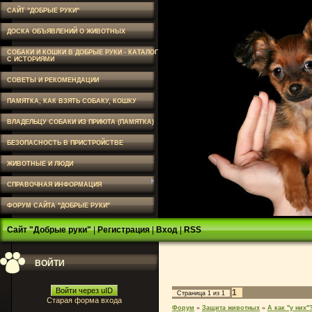
САЙТ "ДОБРЫЕ РУКИ"
ДОСКА ОБЪЯВЛЕНИЙ О ЖИВОТНЫХ
СОБАКИ И КОШКИ В ДОБРЫЕ РУКИ - КАТАЛОГ
С ИСТОРИЯМИ
СОВЕТЫ И РЕКОМЕНДАЦИИ
ПАМЯТКА, КАК ВЗЯТЬ СОБАКУ, КОШКУ
ВЛАДЕЛЬЦУ СОБАКИ ИЗ ПРИЮТА (ПАМЯТКА)
БЕЗОПАСНОСТЬ В ПРИСТРОЙСТВЕ
ЖИВОТНЫЕ И ЛЮДИ
СПРАВОЧНАЯ ИНФОРМАЦИЯ
ФОРУМ САЙТА "ДОБРЫЕ РУКИ"
Сайт "Добрые руки"
|
Регистрация
|
Вход
|
RSS
ВОЙТИ
Войти через uID
1
Страница
1
из
1
Старая форма входа
Форум
»
Защита животных
»
А как "у них"