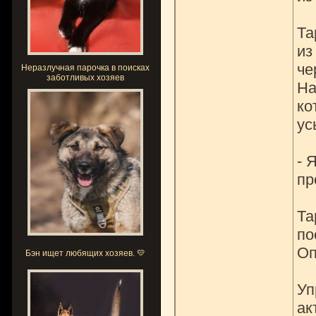
Та
из
че
Неразлучная парочка в поисках
заботливых хозяев
На
ко
ус
- 
пр
Та
по
Оп
Бэн ищет любящих хозяев. 💛
Уп
ак