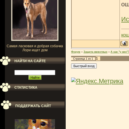
ош
Ис
ко
Самая ласковая и добрая собачка
Лори ищет дом
Форум
»
Защита животных
»
А как "у них"
1
Страница
1
из
1
НАЙТИ НА САЙТЕ
СТАТИСТИКА
ПОДДЕРЖАТЬ САЙТ