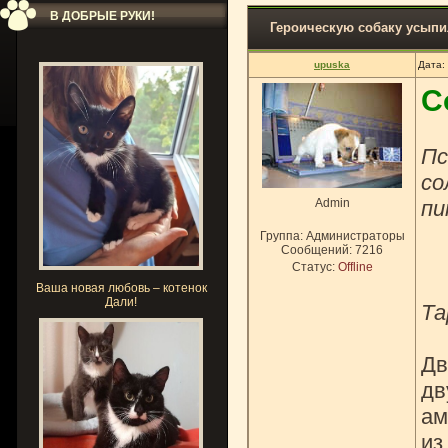
В ДОБРЫЕ РУКИ!
Героическую собаку усыпи
upuska
Дата:
С
Пс
со
Admin
пи
Группа: Администраторы
Сообщений:
7216
Статус:
Offline
Ваша новая любовь – котенок
Дали!
Та
Дв
дв
ам
из