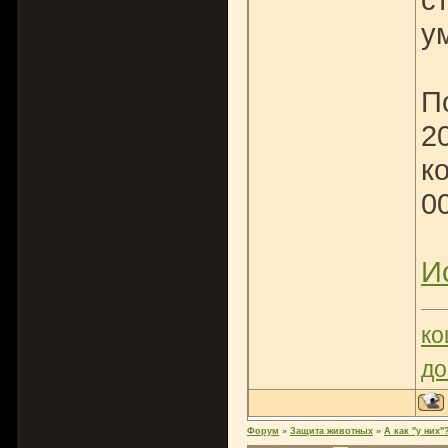
у
П
2
к
0
И
ко
до
Форум
»
Защита животных
»
А как "у них"