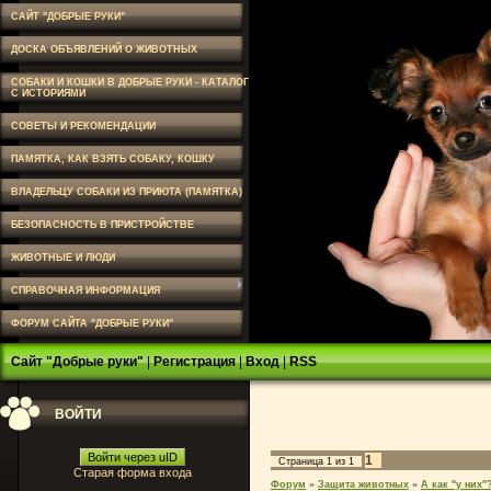
САЙТ "ДОБРЫЕ РУКИ"
ДОСКА ОБЪЯВЛЕНИЙ О ЖИВОТНЫХ
СОБАКИ И КОШКИ В ДОБРЫЕ РУКИ - КАТАЛОГ
С ИСТОРИЯМИ
СОВЕТЫ И РЕКОМЕНДАЦИИ
ПАМЯТКА, КАК ВЗЯТЬ СОБАКУ, КОШКУ
ВЛАДЕЛЬЦУ СОБАКИ ИЗ ПРИЮТА (ПАМЯТКА)
БЕЗОПАСНОСТЬ В ПРИСТРОЙСТВЕ
ЖИВОТНЫЕ И ЛЮДИ
СПРАВОЧНАЯ ИНФОРМАЦИЯ
ФОРУМ САЙТА "ДОБРЫЕ РУКИ"
Сайт "Добрые руки"
|
Регистрация
|
Вход
|
RSS
ВОЙТИ
Войти через uID
1
Страница
1
из
1
Старая форма входа
Форум
»
Защита животных
»
А как "у них"