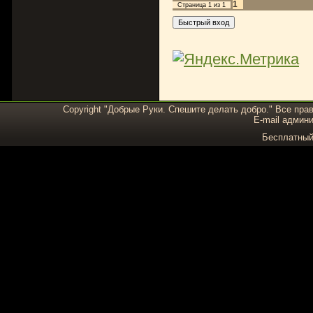
1
Страница
1
из
1
Copyright "Добрые Руки. Спешите делать добро." Все пра
E-mail админи
Бесплатны