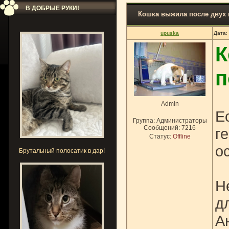
В ДОБРЫЕ РУКИ!
Кошка выжила после двух
upuska
Дата:
К
п
Admin
Е
Группа: Администраторы
Сообщений:
7216
г
Статус:
Offline
о
Брутальный полосатик в дар!
Н
д
А