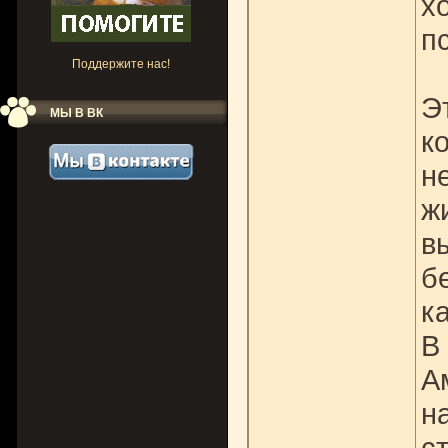
х
п
Поддержите нас!
Э
МЫ В ВК
к
н
ж
в
б
к
В
А
н
с