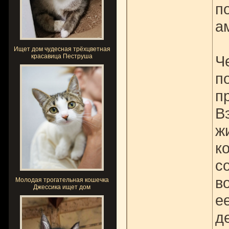
п
а
Ищет дом чудесная трёхцветная
красавица Пеструша
Ч
п
п
В
ж
к
с
в
Молодая трогательная кошечка
Джессика ищет дом
е
д