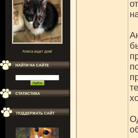
о
н
А
б
Алиса ищет дом!
п
п
НАЙТИ НА САЙТЕ
п
т
СТАТИСТИКА
х
ПОДДЕРЖАТЬ САЙТ
О
о