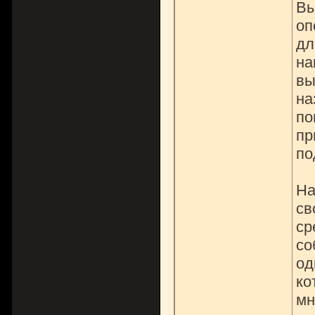
Вы
оп
дл
на
вы
на
по
пр
по
На
св
ср
со
од
ко
мн