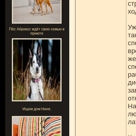
ст
хо
Уж
Пёс Абрикос ждёт свою семью в
приюте
та
сп
вр
же
сп
ра
ди
за
от
На
Ищем дом Нине.
лю
ла