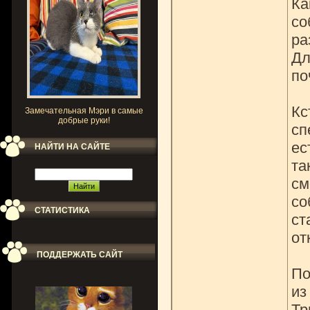
Ка
со
ра
Дл
по
Кс
Замечательная Мэри в самые
добрые руки!
сп
ес
НАЙТИ НА САЙТЕ
та
см
со
СТАТИСТИКА
ст
от
ПОДДЕРЖАТЬ САЙТ
По
из
Тр