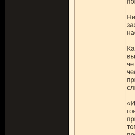
по
Ни
за
на
Ка
вы
че
че
пр
сл
«И
го
пр
то
пр