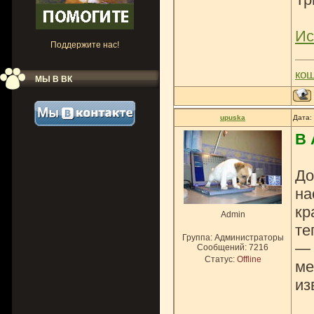
Ис
Поддержите нас!
ко
МЫ В ВК
upuska
Дата:
В 
До
на
кр
Admin
те
Группа: Администраторы
— 
Сообщений:
7216
Статус:
Offline
ме
из