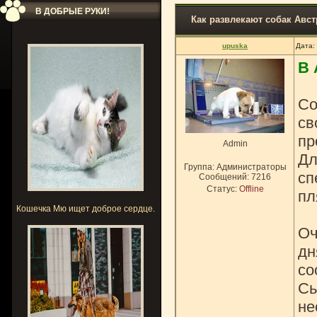
В ДОБРЫЕ РУКИ!
Как развлекают собак Авс
upuska
Дата:
В 
Со
св
пр
Admin
Дл
Группа: Администраторы
сп
Сообщений:
7216
Статус:
Offline
пл
Кошечка Мю ищет доброе сердце.
Оч
дн
со
Сь
не