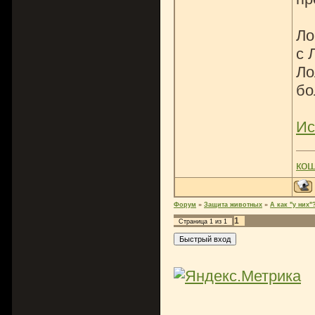
Ло
с 
Ло
бо
Ис
ко
Форум
»
Защита животных
»
А как "у них"
1
Страница
1
из
1