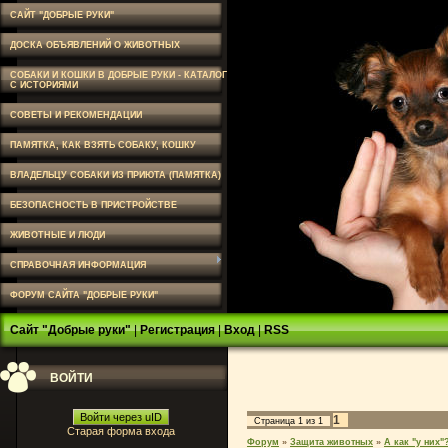
САЙТ "ДОБРЫЕ РУКИ"
ДОСКА ОБЪЯВЛЕНИЙ О ЖИВОТНЫХ
СОБАКИ И КОШКИ В ДОБРЫЕ РУКИ - КАТАЛОГ
С ИСТОРИЯМИ
СОВЕТЫ И РЕКОМЕНДАЦИИ
ПАМЯТКА, КАК ВЗЯТЬ СОБАКУ, КОШКУ
ВЛАДЕЛЬЦУ СОБАКИ ИЗ ПРИЮТА (ПАМЯТКА)
БЕЗОПАСНОСТЬ В ПРИСТРОЙСТВЕ
ЖИВОТНЫЕ И ЛЮДИ
СПРАВОЧНАЯ ИНФОРМАЦИЯ
ФОРУМ САЙТА "ДОБРЫЕ РУКИ"
Сайт "Добрые руки"
|
Регистрация
|
Вход
|
RSS
ВОЙТИ
Войти через uID
1
Страница
1
из
1
Старая форма входа
Форум
»
Защита животных
»
А как "у них"