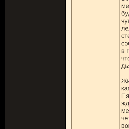
ме
бу
чу
ле
ст
со
в 
чт
дь
Жи
ка
Пя
жд
ме
че
во