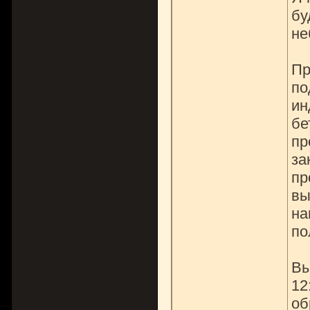
бу
не
Пр
по
ин
бе
пр
за
пр
вы
на
по
Вы
12
об