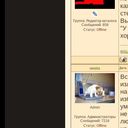
ка
ст
Вы
Группа: Редактор каталога
Сообщений:
858
"У
Статус:
Offline
хо
ко
upuska
Дата:
Вс
из
на
из
ум
Admin
не
Группа: Администраторы
лю
Сообщений:
7216
Статус:
Offline