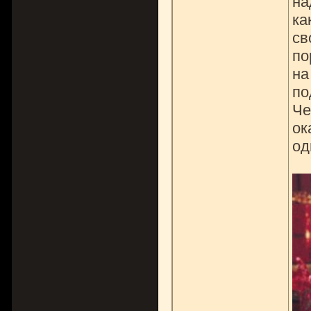
на
ка
св
по
на
по
Че
ок
од