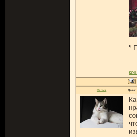
ко
Carola
Дата:
Ка
нр
со
чт
из