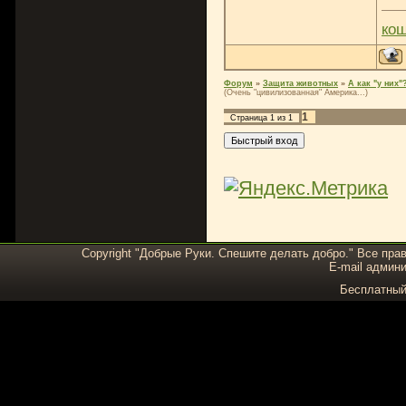
ко
Форум
»
Защита животных
»
А как "у них"
(Очень "цивилизованная" Америка...)
1
Страница
1
из
1
Copyright "Добрые Руки. Спешите делать добро." Все пра
E-mail админи
Бесплатны