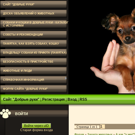
САЙТ "ДОБРЫЕ РУКИ"
ДОСКА ОБЪЯВЛЕНИЙ О ЖИВОТНЫХ
СОБАКИ И КОШКИ В ДОБРЫЕ РУКИ - КАТАЛОГ
С ИСТОРИЯМИ
СОВЕТЫ И РЕКОМЕНДАЦИИ
ПАМЯТКА, КАК ВЗЯТЬ СОБАКУ, КОШКУ
ВЛАДЕЛЬЦУ СОБАКИ ИЗ ПРИЮТА (ПАМЯТКА)
БЕЗОПАСНОСТЬ В ПРИСТРОЙСТВЕ
ЖИВОТНЫЕ И ЛЮДИ
СПРАВОЧНАЯ ИНФОРМАЦИЯ
ФОРУМ САЙТА "ДОБРЫЕ РУКИ"
Сайт "Добрые руки"
|
Регистрация
|
Вход
|
RSS
ВОЙТИ
Войти через uID
1
Страница
1
из
1
Старая форма входа
Форум
»
Защита животных
»
А как "у них"