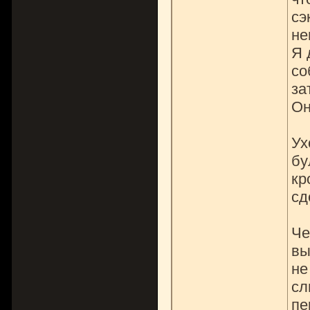
сэ
не
Я 
со
за
Он
Ух
бу
кр
сд
Че
вы
не
сл
пе