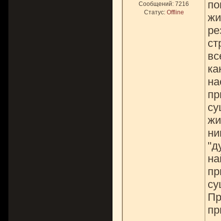
по
Сообщений:
7216
Статус:
Offline
жи
ре
ст
вс
ка
на
пр
су
жи
ни
"д
на
пр
су
Пр
пр