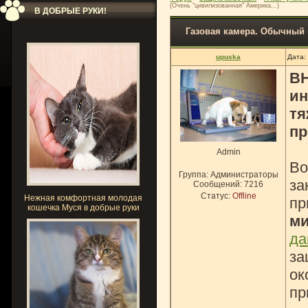
(Очень "цивилизованная" Америка...)
В ДОБРЫЕ РУКИ!
Газовая камера. Обычный 
upuska
Дата:
ВН
ин
тя
пр
Admin
Во
Группа: Администраторы
за
Сообщений:
7216
Статус:
Offline
Нежная комфортная молодая
пр
кошечка Муся в добрые руки
м
да
за
ок
пр