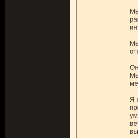
Мы
ра
ин
Мы
от
Он
Мы
ме
Я 
пр
ум
ве
вы