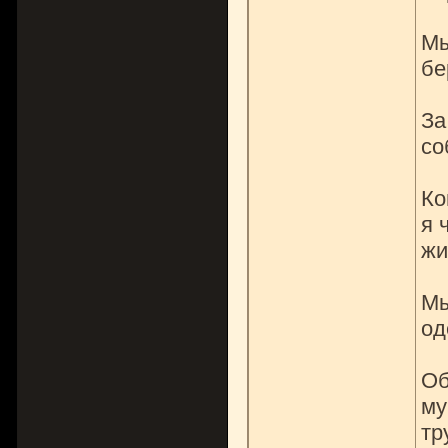
Мы
бе
За
со
Ко
я 
жи
Мы
од
Об
му
тр