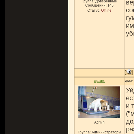
ве
Группа: Доверенные
Сообщений:
145
со
Статус:
Offline
гу
им
уб
upuska
Дата:
Уй
ес
и 
("
до
Admin
ра
Группа: Администраторы