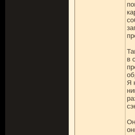
по
ка
со
за
пр
Та
в 
пр
об
Я 
ни
ра
сэ
Он
он