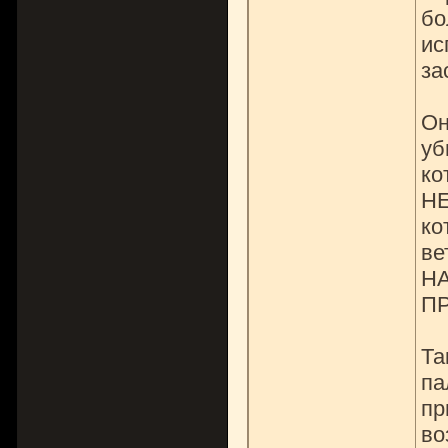
бо
ис
за
Он
уб
ко
НЕ
ко
ве
НА
ПР
Та
па
пр
во