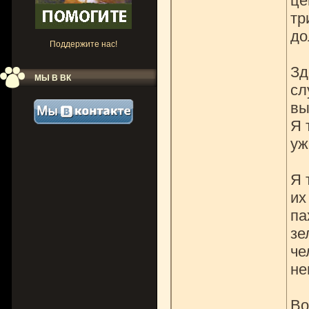
це
тр
до
Поддержите нас!
Зд
МЫ В ВК
сл
вы
Я 
уж
Я 
их
па
зе
че
не
Во