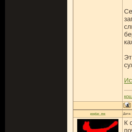
Се
за
сл
бе
ка
Эт
су
Ис
ко
poplar_me
Дата:
К 
по