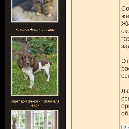
Со
же
Жи
ск
Котенок Ника ищет дом
га
за
Эт
ра
сс
Лю
сс
Ищет дом фенотип спаниеля
пр
Генри.
об