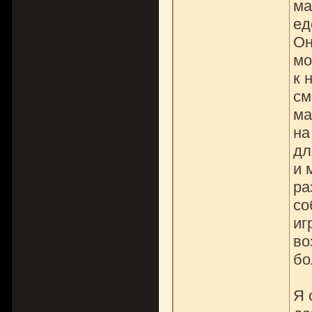
ма
ед
Он
мо
к 
см
ма
на
дл
и 
ра
со
иг
во
бо
Я 