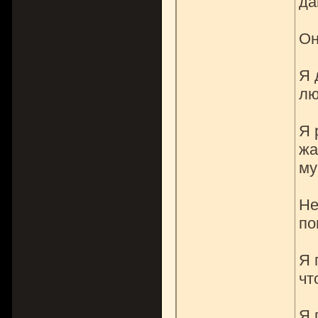
да
Он
Я 
лю
Я 
жа
му
Не
по
Я 
чт
Я 