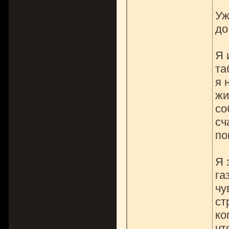
Уж
до
Я 
та
я 
жи
со
сч
по
Я 
га
чу
ст
ко
чт