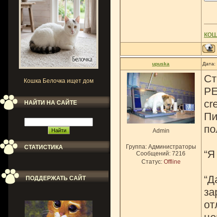
ко
upuska
Дата:
Cт
Кошка Белочка ищет дом
PE
cr
НАЙТИ НА САЙТЕ
Пи
по
Admin
Группа: Администраторы
СТАТИСТИКА
“Я
Сообщений:
7216
Статус:
Offline
“Д
ПОДДЕРЖАТЬ САЙТ
за
от