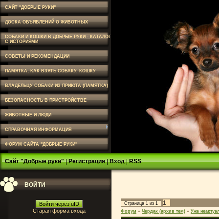
САЙТ "ДОБРЫЕ РУКИ"
ДОСКА ОБЪЯВЛЕНИЙ О ЖИВОТНЫХ
СОБАКИ И КОШКИ В ДОБРЫЕ РУКИ - КАТАЛОГ
С ИСТОРИЯМИ
СОВЕТЫ И РЕКОМЕНДАЦИИ
ПАМЯТКА, КАК ВЗЯТЬ СОБАКУ, КОШКУ
ВЛАДЕЛЬЦУ СОБАКИ ИЗ ПРИЮТА (ПАМЯТКА)
БЕЗОПАСНОСТЬ В ПРИСТРОЙСТВЕ
ЖИВОТНЫЕ И ЛЮДИ
СПРАВОЧНАЯ ИНФОРМАЦИЯ
ФОРУМ САЙТА "ДОБРЫЕ РУКИ"
Сайт "Добрые руки"
|
Регистрация
|
Вход
|
RSS
ВОЙТИ
1
Войти через uID
Страница
1
из
1
Старая форма входа
Форум
»
Чердак (архив тем)
»
Уже неактуа