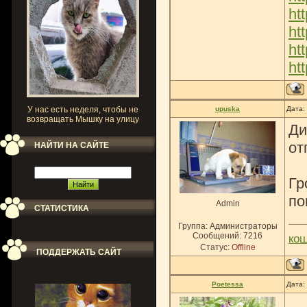
ht
htt
ht
ht
У нас есть неделя, чтобы не
upuska
Дата:
возвращать Мышку на улицу
Ди
от
НАЙТИ НА САЙТЕ
Гр
по
Admin
СТАТИСТИКА
Группа: Администраторы
Сообщений:
7216
ко
Статус:
Offline
ПОДДЕРЖАТЬ САЙТ
Poetessa
Дата: