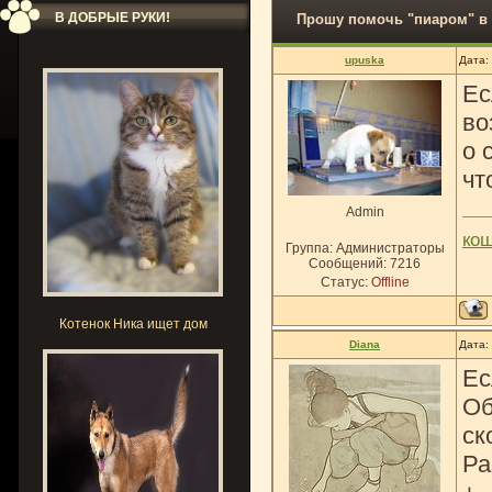
В ДОБРЫЕ РУКИ!
Прошу помочь "пиаром" в 
upuska
Дата:
Ес
во
о 
чт
Admin
ко
Группа: Администраторы
Сообщений:
7216
Статус:
Offline
Котенок Ника ищет дом
Diana
Дата:
Ес
Об
ск
Ра