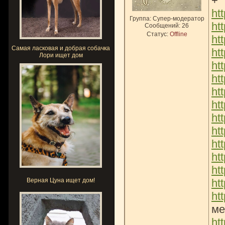
+
ht
Группа: Супер-модератор
ht
Сообщений:
26
Статус:
Offline
ht
Самая ласковая и добрая собачка
htt
Лори ищет дом
htt
htt
ht
ht
htt
htt
htt
htt
ht
Верная Цуна ищет дом!
htt
ht
ме
htt