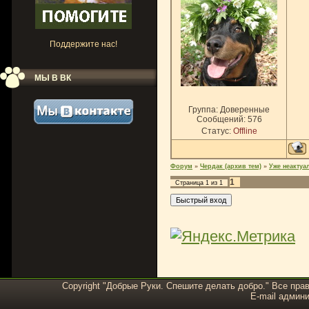
Поддержите нас!
МЫ В ВК
Группа: Доверенные
Сообщений:
576
Статус:
Offline
Форум
»
Чердак (архив тем)
»
Уже неактуа
1
Страница
1
из
1
Copyright "Добрые Руки. Спешите делать добро." Все пра
E-mail админи